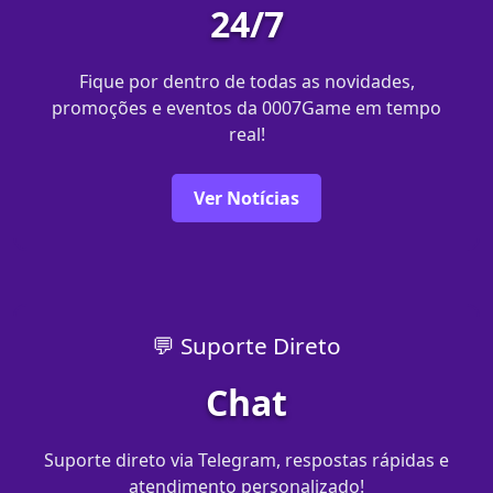
24/7
Fique por dentro de todas as novidades,
promoções e eventos da 0007Game em tempo
real!
Ver Notícias
💬 Suporte Direto
Chat
Suporte direto via Telegram, respostas rápidas e
atendimento personalizado!