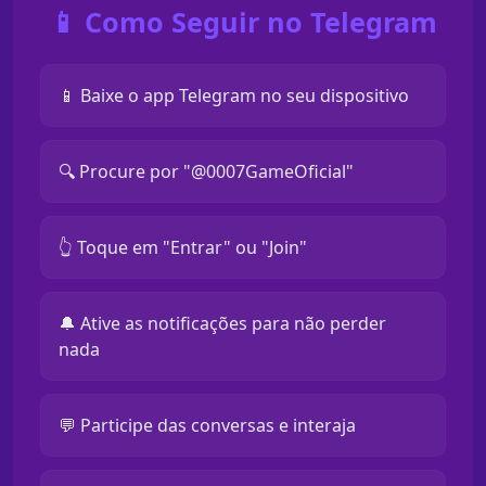
📱 Como Seguir no Telegram
📱 Baixe o app Telegram no seu dispositivo
🔍 Procure por "@0007GameOficial"
👆 Toque em "Entrar" ou "Join"
🔔 Ative as notificações para não perder
nada
💬 Participe das conversas e interaja