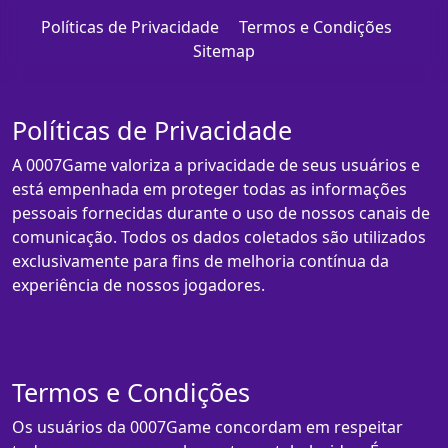
Políticas de Privacidade
Termos e Condições
Sitemap
Políticas de Privacidade
A 0007Game valoriza a privacidade de seus usuários e
está empenhada em proteger todas as informações
pessoais fornecidas durante o uso de nossos canais de
comunicação. Todos os dados coletados são utilizados
exclusivamente para fins de melhoria contínua da
experiência de nossos jogadores.
Termos e Condições
Os usuários da 0007Game concordam em respeitar