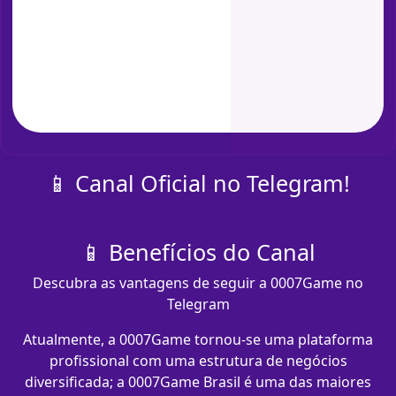
📱 Canal Oficial no Telegram!
📱 Benefícios do Canal
Descubra as vantagens de seguir a 0007Game no
Telegram
Atualmente, a 0007Game tornou-se uma plataforma
profissional com uma estrutura de negócios
diversificada; a 0007Game Brasil é uma das maiores