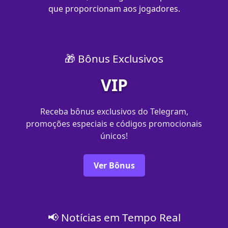
que proporcionam aos jogadores.
🎁 Bônus Exclusivos
VIP
Receba bônus exclusivos do Telegram,
promoções especiais e códigos promocionais
únicos!
Ver Bônus
📢 Notícias em Tempo Real