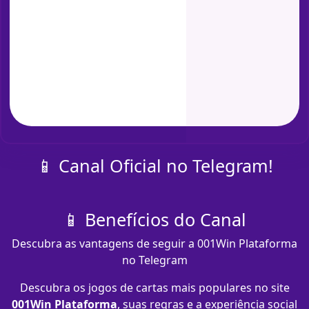
📱 Canal Oficial no Telegram!
📱 Benefícios do Canal
Descubra as vantagens de seguir a 001Win Plataforma
no Telegram
Descubra os jogos de cartas mais populares no site
001Win Plataforma
, suas regras e a experiência social