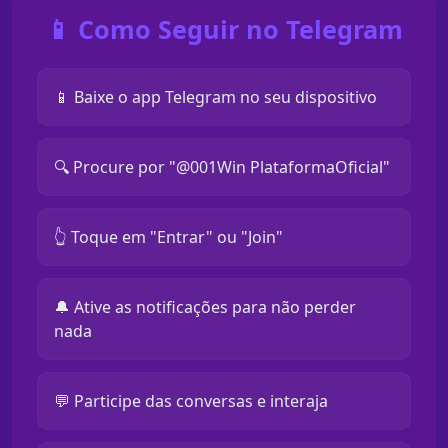
📱 Como Seguir no Telegram
📱 Baixe o app Telegram no seu dispositivo
🔍 Procure por "@001Win PlataformaOficial"
👆 Toque em "Entrar" ou "Join"
🔔 Ative as notificações para não perder
nada
💬 Participe das conversas e interaja