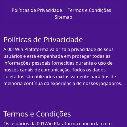
Políticas de Privacidade
Termos e Condições
Sitemap
Políticas de Privacidade
A 001Win Plataforma valoriza a privacidade de seus
usuários e está empenhada em proteger todas as
informações pessoais fornecidas durante o uso de
nossos canais de comunicação. Todos os dados
coletados são utilizados exclusivamente para fins de
melhoria contínua da experiência de nossos jogadores.
Termos e Condições
Os usuários da 001Win Plataforma concordam em