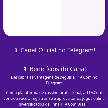
📱 Canal Oficial no Telegram!
📱 Benefícios do Canal
Descubra as vantagens de seguir a 11A.Com no
Telegram
Como plataforma de cassino profissional, a 11A.Com
convida você a registrar-se e aproveitar os jogos online
diversificados da linha 11A.Com Brasil .