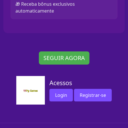
🎁 Receba bônus exclusivos
automaticamente
SEGUIR AGORA
Acessos
Login
Registrar-se