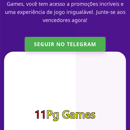
Games, você tem acesso a promoções incríveis e
uma experiência de jogo inigualável. Junte-se aos
vencedores agora!
SEGUIR NO TELEGRAM