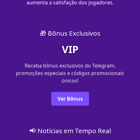
aumenta a satisfação dos jogadores.
🎁 Bônus Exclusivos
VIP
Receba bônus exclusivos do Telegram,
promoções especiais e códigos promocionais
únicos!
Ver Bônus
📢 Notícias em Tempo Real