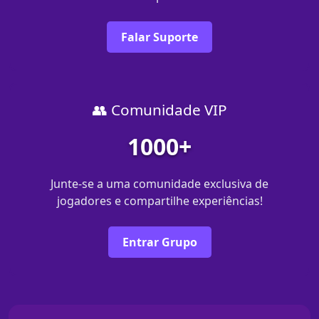
Falar Suporte
👥 Comunidade VIP
1000+
Junte-se a uma comunidade exclusiva de
jogadores e compartilhe experiências!
Entrar Grupo