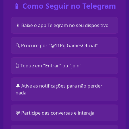
📱 Como Seguir no Telegram
📱 Baixe o app Telegram no seu dispositivo
🔍 Procure por "@11Pg GamesOficial"
👆 Toque em "Entrar" ou "Join"
🔔 Ative as notificações para não perder
nada
💬 Participe das conversas e interaja