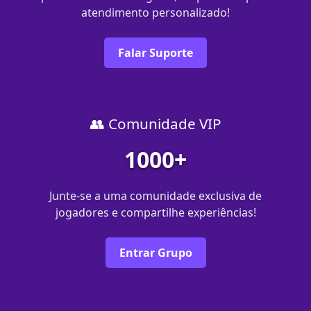
atendimento personalizado!
Falar Suporte
👥 Comunidade VIP
1000+
Junte-se a uma comunidade exclusiva de
jogadores e compartilhe experiências!
Entrar Grupo