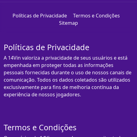
Políticas de Privacidade
Termos e Condições
Sitemap
Políticas de Privacidade
A 14Vin valoriza a privacidade de seus usuários e está
empenhada em proteger todas as informações
pessoais fornecidas durante o uso de nossos canais de
comunicação. Todos os dados coletados são utilizados
exclusivamente para fins de melhoria contínua da
experiência de nossos jogadores.
Termos e Condições