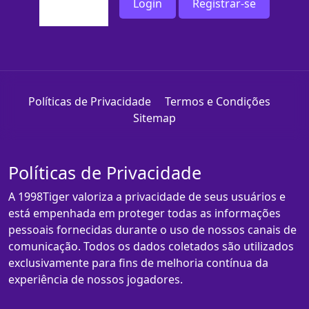
Login
Registrar-se
Políticas de Privacidade
Termos e Condições
Sitemap
Políticas de Privacidade
A 1998Tiger valoriza a privacidade de seus usuários e
está empenhada em proteger todas as informações
pessoais fornecidas durante o uso de nossos canais de
comunicação. Todos os dados coletados são utilizados
exclusivamente para fins de melhoria contínua da
experiência de nossos jogadores.