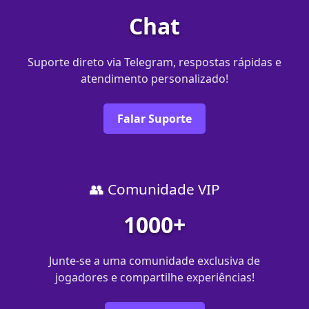
Chat
Suporte direto via Telegram, respostas rápidas e
atendimento personalizado!
Falar Suporte
👥 Comunidade VIP
1000+
Junte-se a uma comunidade exclusiva de
jogadores e compartilhe experiências!