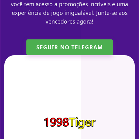
você tem acesso a promoções incríveis e uma
experiência de jogo inigualável. Junte-se aos
vencedores agora!
SEGUIR NO TELEGRAM