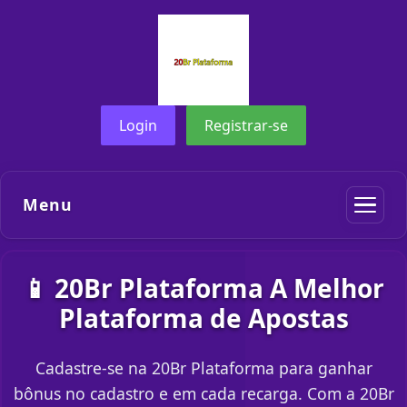
Login
Registrar-se
Menu
📱 20Br Plataforma A Melhor
Plataforma de Apostas
Cadastre-se na 20Br Plataforma para ganhar
bônus no cadastro e em cada recarga. Com a 20Br