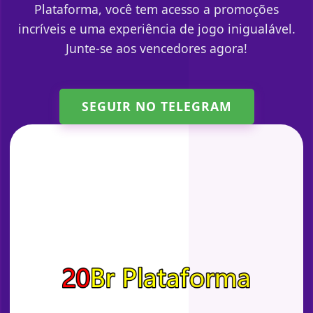
Plataforma, você tem acesso a promoções
incríveis e uma experiência de jogo inigualável.
Junte-se aos vencedores agora!
SEGUIR NO TELEGRAM