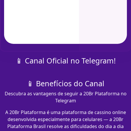
📱 Canal Oficial no Telegram!
📱 Benefícios do Canal
Descubra as vantagens de seguir a 20Br Plataforma no
Telegram
A 20Br Plataforma é uma plataforma de cassino online
desenvolvida especialmente para celulares — a 20Br
Plataforma Brasil resolve as dificuldades do dia a dia