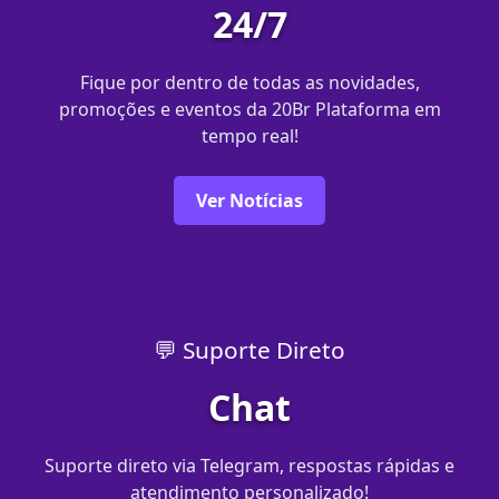
24/7
Fique por dentro de todas as novidades,
promoções e eventos da 20Br Plataforma em
tempo real!
Ver Notícias
💬 Suporte Direto
Chat
Suporte direto via Telegram, respostas rápidas e
atendimento personalizado!