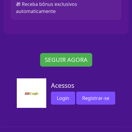
🎁 Receba bônus exclusivos
automaticamente
SEGUIR AGORA
Acessos
Login
Registrar-se