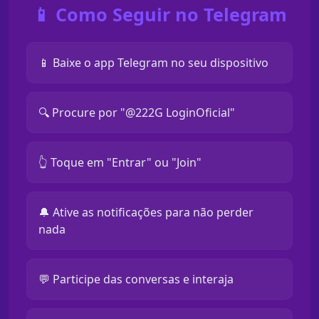
📱 Como Seguir no Telegram
📱 Baixe o app Telegram no seu dispositivo
🔍 Procure por "@222G LoginOficial"
👆 Toque em "Entrar" ou "Join"
🔔 Ative as notificações para não perder
nada
💬 Participe das conversas e interaja