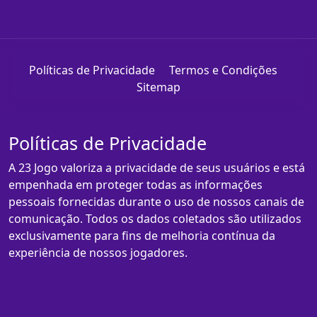
Políticas de Privacidade
Termos e Condições
Sitemap
Políticas de Privacidade
A 23 Jogo valoriza a privacidade de seus usuários e está
empenhada em proteger todas as informações
pessoais fornecidas durante o uso de nossos canais de
comunicação. Todos os dados coletados são utilizados
exclusivamente para fins de melhoria contínua da
experiência de nossos jogadores.