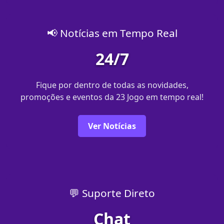
📢 Notícias em Tempo Real
24/7
Fique por dentro de todas as novidades,
promoções e eventos da 23 Jogo em tempo real!
Ver Notícias
💬 Suporte Direto
Chat