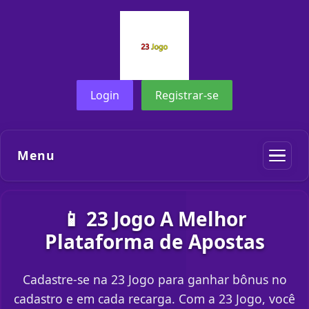
Login
Registrar-se
Menu
📱 23 Jogo A Melhor
Plataforma de Apostas
Cadastre-se na 23 Jogo para ganhar bônus no
cadastro e em cada recarga. Com a 23 Jogo, você