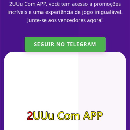
2UUu Com APP, você tem acesso a promoções
incríveis e uma experiência de jogo inigualável.
Junte-se aos vencedores agora!
SEGUIR NO TELEGRAM