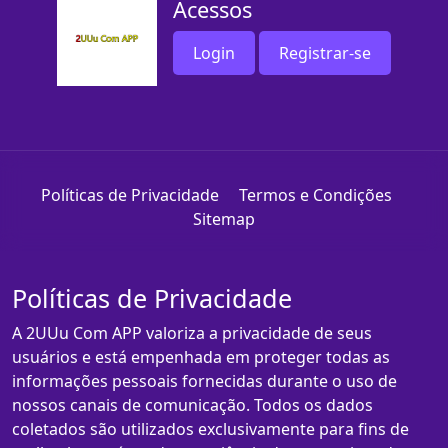
Acessos
Login
Registrar-se
Políticas de Privacidade
Termos e Condições
Sitemap
Políticas de Privacidade
A 2UUu Com APP valoriza a privacidade de seus
usuários e está empenhada em proteger todas as
informações pessoais fornecidas durante o uso de
nossos canais de comunicação. Todos os dados
coletados são utilizados exclusivamente para fins de