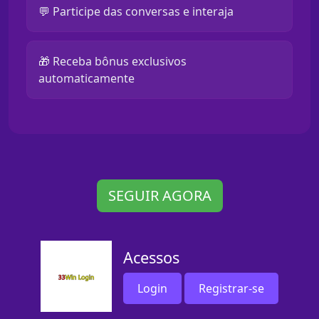
💬 Participe das conversas e interaja
🎁 Receba bônus exclusivos
automaticamente
SEGUIR AGORA
Acessos
Login
Registrar-se