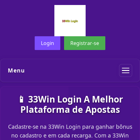
Login
Registrar-se
Menu
📱 33Win Login A Melhor
Plataforma de Apostas
Cadastre-se na 33Win Login para ganhar bônus
no cadastro e em cada recarga. Com a 33Win