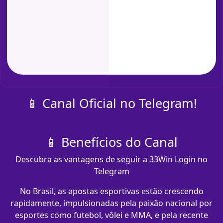
📱 Canal Oficial no Telegram!
📱 Benefícios do Canal
Descubra as vantagens de seguir a 33Win Login no
Telegram
No Brasil, as apostas esportivas estão crescendo
rapidamente, impulsionadas pela paixão nacional por
esportes como futebol, vôlei e MMA, e pela recente