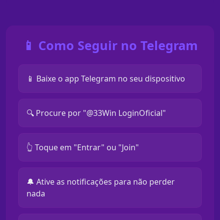
📱 Como Seguir no Telegram
📱 Baixe o app Telegram no seu dispositivo
🔍 Procure por "@33Win LoginOficial"
👆 Toque em "Entrar" ou "Join"
🔔 Ative as notificações para não perder
nada