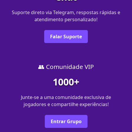
Suporte direto via Telegram, respostas rápidas e
atendimento personalizado!
Falar Suporte
👥 Comunidade VIP
1000+
Junte-se a uma comunidade exclusiva de
jogadores e compartilhe experiências!
Entrar Grupo