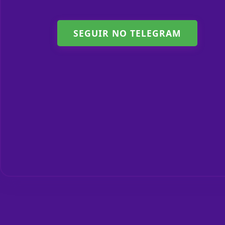
SEGUIR NO TELEGRAM