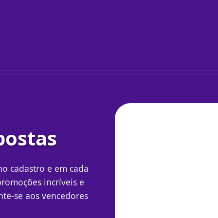
postas
no cadastro e em cada
promoções incríveis e
unte-se aos vencedores