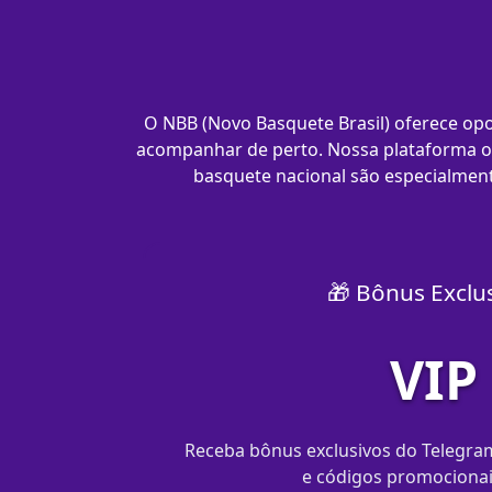
O NBB (Novo Basquete Brasil) oferece op
acompanhar de perto. Nossa plataforma ofe
basquete nacional são especialment
🎁 Bônus Exclu
VIP
Receba bônus exclusivos do Telegra
e códigos promocionai