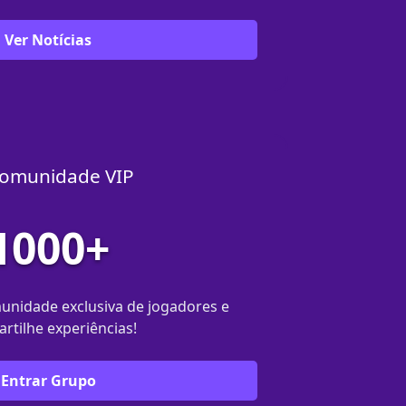
Ver Notícias
Comunidade VIP
1000+
unidade exclusiva de jogadores e
rtilhe experiências!
Entrar Grupo