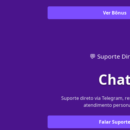
Ver Bônus
💬 Suporte Di
Cha
Suporte direto via Telegram, r
atendimento persona
Falar Suport