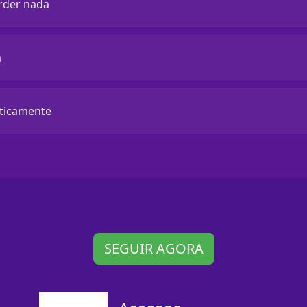
erder nada
a
aticamente
SEGUIR AGORA