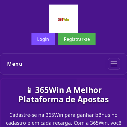
Login
Registrar-se
Menu
📱 365Win A Melhor
Plataforma de Apostas
Cadastre-se na 365Win para ganhar bônus no
cadastro e em cada recarga. Com a 365Win, você