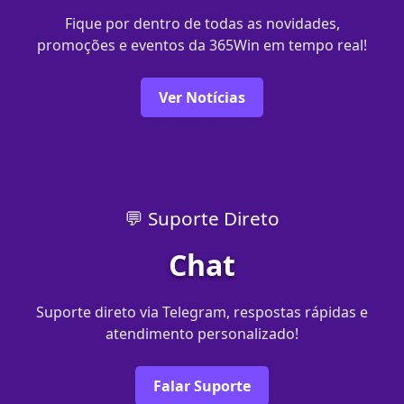
Fique por dentro de todas as novidades,
promoções e eventos da 365Win em tempo real!
Ver Notícias
💬 Suporte Direto
Chat
Suporte direto via Telegram, respostas rápidas e
atendimento personalizado!
Falar Suporte