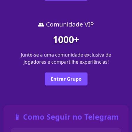
👥 Comunidade VIP
1000+
Junte-se a uma comunidade exclusiva de
jogadores e compartilhe experiências!
Entrar Grupo
📱 Como Seguir no Telegram