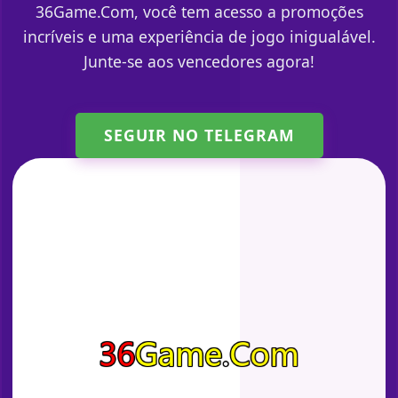
36Game.Com, você tem acesso a promoções
incríveis e uma experiência de jogo inigualável.
Junte-se aos vencedores agora!
SEGUIR NO TELEGRAM