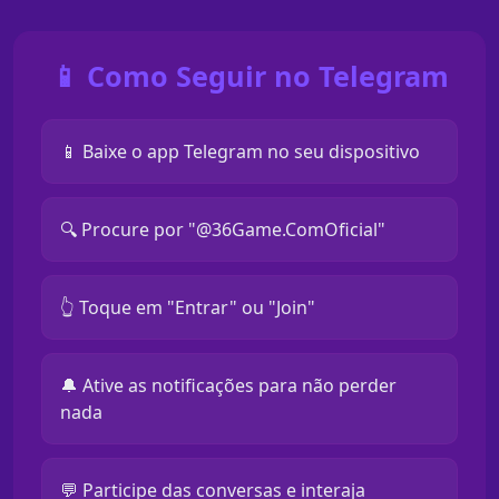
📱 Como Seguir no Telegram
📱 Baixe o app Telegram no seu dispositivo
🔍 Procure por "@36Game.ComOficial"
👆 Toque em "Entrar" ou "Join"
🔔 Ative as notificações para não perder
nada
💬 Participe das conversas e interaja