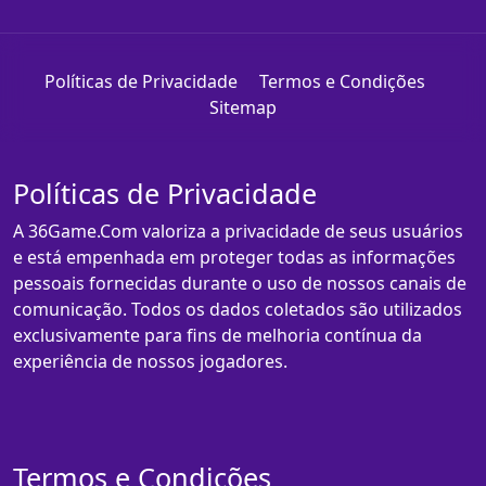
Políticas de Privacidade
Termos e Condições
Sitemap
Políticas de Privacidade
A 36Game.Com valoriza a privacidade de seus usuários
e está empenhada em proteger todas as informações
pessoais fornecidas durante o uso de nossos canais de
comunicação. Todos os dados coletados são utilizados
exclusivamente para fins de melhoria contínua da
experiência de nossos jogadores.
Termos e Condições