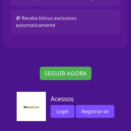
🎁 Receba bônus exclusivos
automaticamente
SEGUIR AGORA
Acessos
Login
Registrar-se