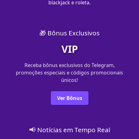
blackjack e roleta.
🎁 Bônus Exclusivos
VIP
Receba bônus exclusivos do Telegram,
promoções especiais e códigos promocionais
únicos!
Ver Bônus
📢 Notícias em Tempo Real