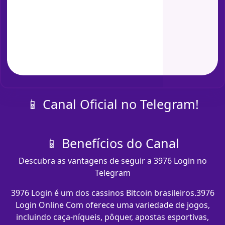
📱 Canal Oficial no Telegram!
📱 Benefícios do Canal
Descubra as vantagens de seguir a 3976 Login no
Telegram
3976 Login é um dos cassinos Bitcoin brasileiros.3976
Login Online Com oferece uma variedade de jogos,
incluindo caça-níqueis, pôquer, apostas esportivas,