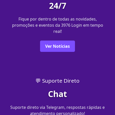
24/7
Fique por dentro de todas as novidades,
promoções e eventos da 3976 Login em tempo
real!
Ver Notícias
💬 Suporte Direto
Chat
Suporte direto via Telegram, respostas rápidas e
atendimento personalizado!