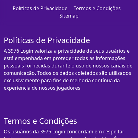
Políticas de Privacidade
Termos e Condições
Sitemap
Políticas de Privacidade
A 3976 Login valoriza a privacidade de seus usuários e
está empenhada em proteger todas as informações
pessoais fornecidas durante o uso de nossos canais de
comunicação. Todos os dados coletados são utilizados
exclusivamente para fins de melhoria contínua da
experiência de nossos jogadores.
Termos e Condições
Os usuários da 3976 Login concordam em respeitar