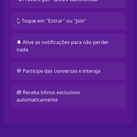
👆 Toque em "Entrar" ou "Join"
🔔 Ative as notificações para não perder
nada
💬 Participe das conversas e interaja
🎁 Receba bônus exclusivos
automaticamente