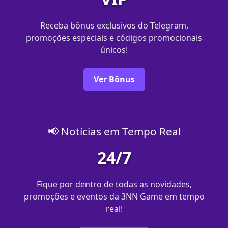
Receba bônus exclusivos do Telegram,
promoções especiais e códigos promocionais
únicos!
Ver Bônus
📢 Notícias em Tempo Real
24/7
Fique por dentro de todas as novidades,
promoções e eventos da 3NN Game em tempo
real!