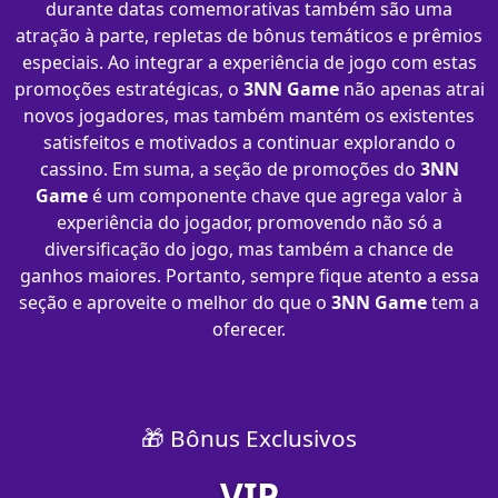
durante datas comemorativas também são uma
atração à parte, repletas de bônus temáticos e prêmios
especiais. Ao integrar a experiência de jogo com estas
promoções estratégicas, o
3NN Game
não apenas atrai
novos jogadores, mas também mantém os existentes
satisfeitos e motivados a continuar explorando o
cassino. Em suma, a seção de promoções do
3NN
Game
é um componente chave que agrega valor à
experiência do jogador, promovendo não só a
diversificação do jogo, mas também a chance de
ganhos maiores. Portanto, sempre fique atento a essa
seção e aproveite o melhor do que o
3NN Game
tem a
oferecer.
🎁 Bônus Exclusivos
VIP