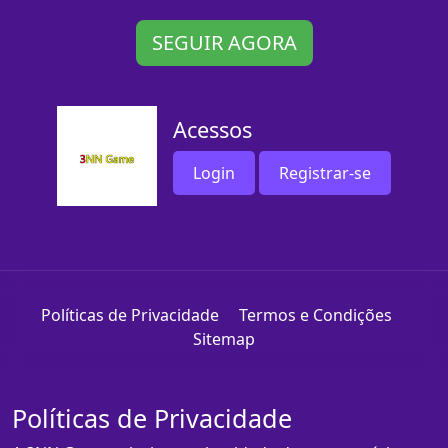
SEGUIR AGORA
Acessos
Login
Registrar-se
Políticas de Privacidade
Termos e Condições
Sitemap
Políticas de Privacidade