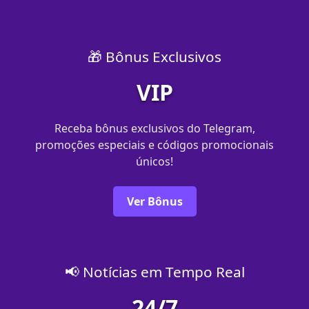
🎁 Bônus Exclusivos
VIP
Receba bônus exclusivos do Telegram,
promoções especiais e códigos promocionais
únicos!
Ver Bônus
📢 Notícias em Tempo Real
24/7