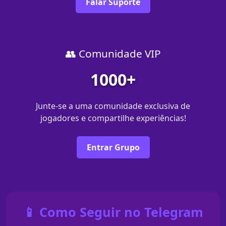
Falar Suporte
👥 Comunidade VIP
1000+
Junte-se a uma comunidade exclusiva de
jogadores e compartilhe experiências!
Entrar Grupo
📱 Como Seguir no Telegram