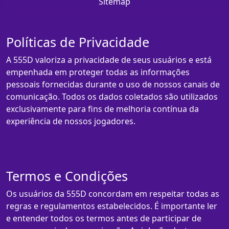
Sitemap
Políticas de Privacidade
A 555D valoriza a privacidade de seus usuários e está
empenhada em proteger todas as informações
pessoais fornecidas durante o uso de nossos canais de
comunicação. Todos os dados coletados são utilizados
exclusivamente para fins de melhoria contínua da
experiência de nossos jogadores.
Termos e Condições
Os usuários da 555D concordam em respeitar todas as
regras e regulamentos estabelecidos. É importante ler
e entender todos os termos antes de participar de