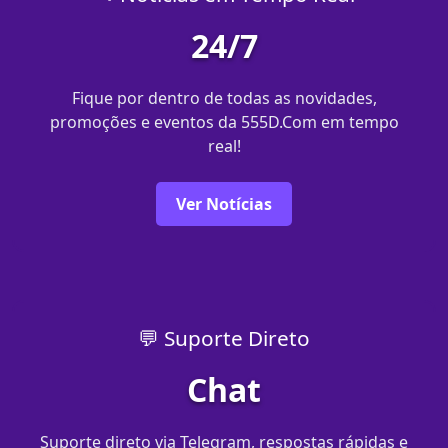
24/7
Fique por dentro de todas as novidades,
promoções e eventos da 555D.Com em tempo
real!
Ver Notícias
💬 Suporte Direto
Chat
Suporte direto via Telegram, respostas rápidas e