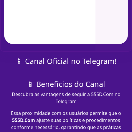
📱 Canal Oficial no Telegram!
📱 Benefícios do Canal
Descubra as vantagens de seguir a 555D.Com no
Telegram
Essa proximidade com os usuários permite que o
555D.Com
ajuste suas políticas e procedimentos
conforme necessário, garantindo que as práticas