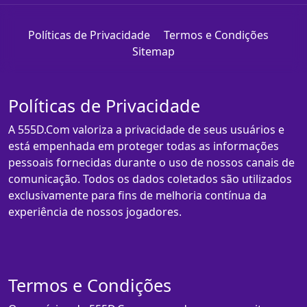
Políticas de Privacidade
Termos e Condições
Sitemap
Políticas de Privacidade
A 555D.Com valoriza a privacidade de seus usuários e
está empenhada em proteger todas as informações
pessoais fornecidas durante o uso de nossos canais de
comunicação. Todos os dados coletados são utilizados
exclusivamente para fins de melhoria contínua da
experiência de nossos jogadores.
Termos e Condições