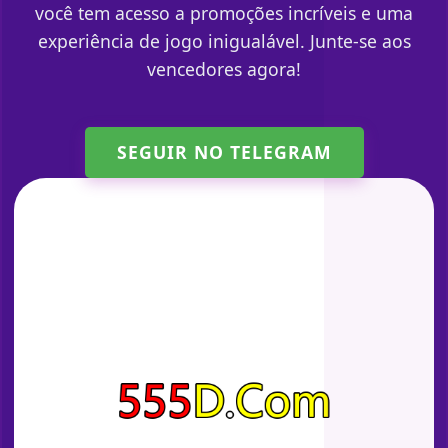
você tem acesso a promoções incríveis e uma
experiência de jogo inigualável. Junte-se aos
vencedores agora!
SEGUIR NO TELEGRAM