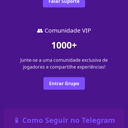
Falar Suporte
👥 Comunidade VIP
1000+
Junte-se a uma comunidade exclusiva de
jogadores e compartilhe experiências!
Entrar Grupo
📱 Como Seguir no Telegram