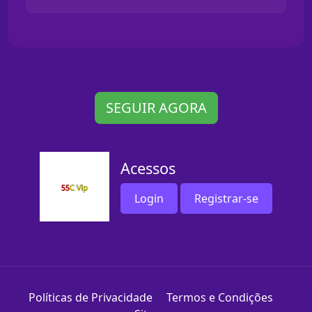
SEGUIR AGORA
Acessos
Login
Registrar-se
Políticas de Privacidade
Termos e Condições