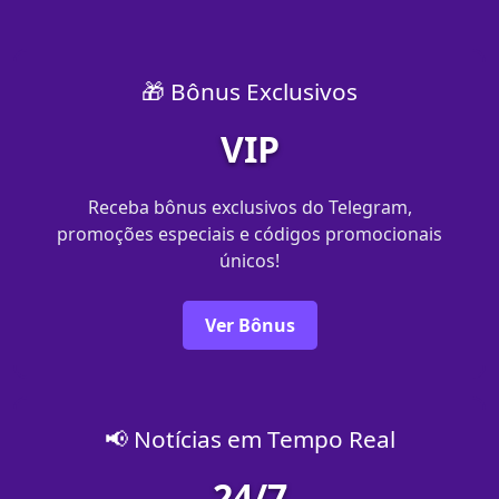
🎁 Bônus Exclusivos
VIP
Receba bônus exclusivos do Telegram,
promoções especiais e códigos promocionais
únicos!
Ver Bônus
📢 Notícias em Tempo Real
24/7