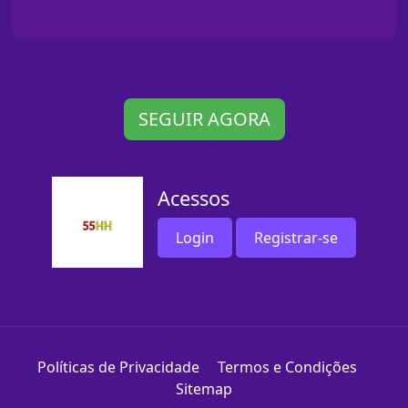
SEGUIR AGORA
Acessos
Login
Registrar-se
Políticas de Privacidade
Termos e Condições
Sitemap