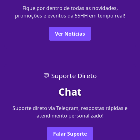
Fique por dentro de todas as novidades,
promoções e eventos da 55HH em tempo real!
Ver Notícias
💬 Suporte Direto
Chat
Suporte direto via Telegram, respostas rápidas e
atendimento personalizado!
Falar Suporte