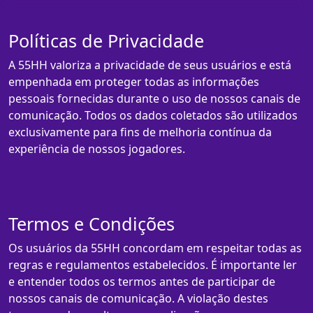
Políticas de Privacidade
A 55HH valoriza a privacidade de seus usuários e está
empenhada em proteger todas as informações
pessoais fornecidas durante o uso de nossos canais de
comunicação. Todos os dados coletados são utilizados
exclusivamente para fins de melhoria contínua da
experiência de nossos jogadores.
Termos e Condições
Os usuários da 55HH concordam em respeitar todas as
regras e regulamentos estabelecidos. É importante ler
e entender todos os termos antes de participar de
nossos canais de comunicação. A violação destes