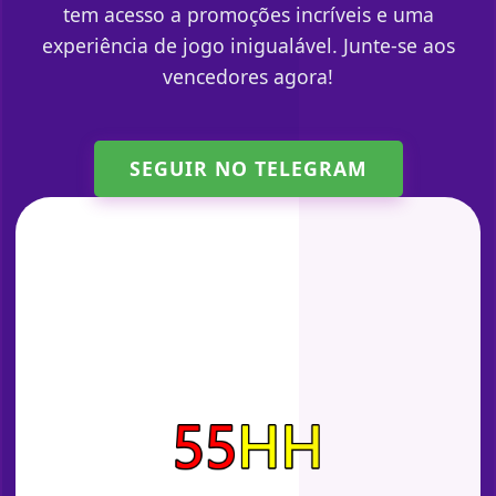
tem acesso a promoções incríveis e uma
experiência de jogo inigualável. Junte-se aos
vencedores agora!
SEGUIR NO TELEGRAM