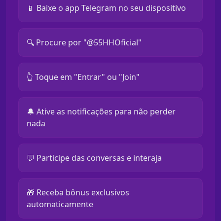
📱 Baixe o app Telegram no seu dispositivo
🔍 Procure por "@55HHOficial"
👆 Toque em "Entrar" ou "Join"
🔔 Ative as notificações para não perder
nada
💬 Participe das conversas e interaja
🎁 Receba bônus exclusivos
automaticamente