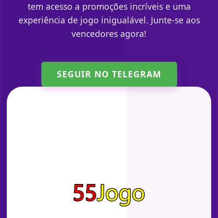
tem acesso a promoções incríveis e uma
experiência de jogo inigualável. Junte-se aos
vencedores agora!
SEGUIR NO TELEGRAM