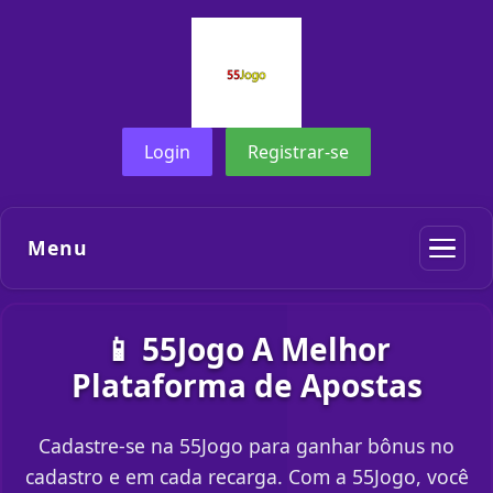
Login
Registrar-se
Menu
📱 55Jogo A Melhor
Plataforma de Apostas
Cadastre-se na 55Jogo para ganhar bônus no
cadastro e em cada recarga. Com a 55Jogo, você