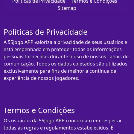
Políticas de Privacidade
Termos e Condições
Sitemap
Políticas de Privacidade
A 55Jogo APP valoriza a privacidade de seus usuários e
está empenhada em proteger todas as informações
pessoais fornecidas durante o uso de nossos canais de
comunicação. Todos os dados coletados são utilizados
exclusivamente para fins de melhoria contínua da
experiência de nossos jogadores.
Termos e Condições
Os usuários da 55Jogo APP concordam em respeitar
todas as regras e regulamentos estabelecidos. É