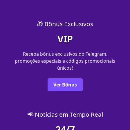
🎁 Bônus Exclusivos
VIP
Receba bônus exclusivos do Telegram,
promoções especiais e códigos promocionais
únicos!
Ver Bônus
📢 Notícias em Tempo Real
24/7