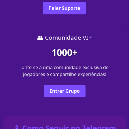
Falar Suporte
👥 Comunidade VIP
1000+
Junte-se a uma comunidade exclusiva de
jogadores e compartilhe experiências!
Entrar Grupo
📱 Como Seguir no Telegram