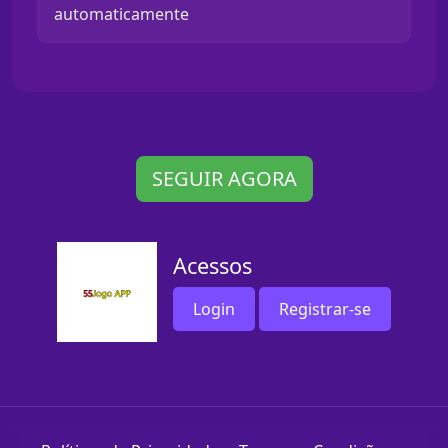
automaticamente
SEGUIR AGORA
Acessos
Login
Registrar-se