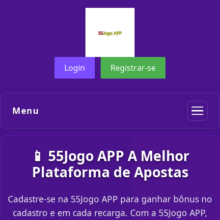
Login
Registrar-se
Menu
📱 55Jogo APP A Melhor
Plataforma de Apostas
Cadastre-se na 55Jogo APP para ganhar bônus no
cadastro e em cada recarga. Com a 55Jogo APP,