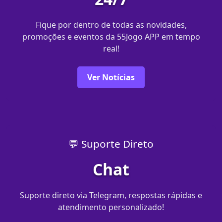
Fique por dentro de todas as novidades,
promoções e eventos da 55Jogo APP em tempo
real!
Ver Notícias
💬 Suporte Direto
Chat
Suporte direto via Telegram, respostas rápidas e
atendimento personalizado!