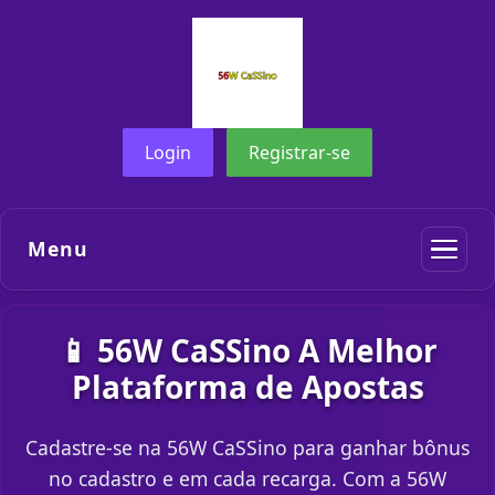
Login
Registrar-se
Menu
📱 56W CaSSino A Melhor
Plataforma de Apostas
Cadastre-se na 56W CaSSino para ganhar bônus
no cadastro e em cada recarga. Com a 56W