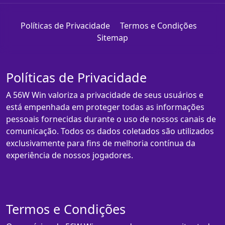
Políticas de Privacidade
Termos e Condições
Sitemap
Políticas de Privacidade
A 56W Win valoriza a privacidade de seus usuários e
está empenhada em proteger todas as informações
pessoais fornecidas durante o uso de nossos canais de
comunicação. Todos os dados coletados são utilizados
exclusivamente para fins de melhoria contínua da
experiência de nossos jogadores.
Termos e Condições