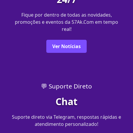
Fique por dentro de todas as novidades,
promoções e eventos da 57Ak.Com em tempo
real!
Ver Notícias
💬 Suporte Direto
Chat
Suporte direto via Telegram, respostas rápidas e
atendimento personalizado!