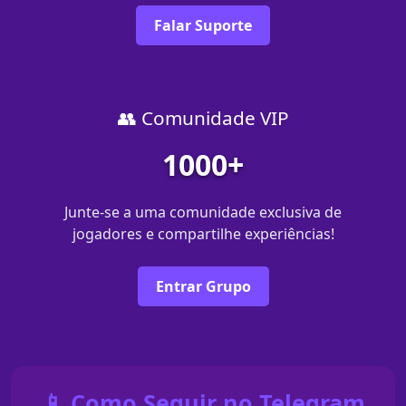
Falar Suporte
👥 Comunidade VIP
1000+
Junte-se a uma comunidade exclusiva de
jogadores e compartilhe experiências!
Entrar Grupo
📱 Como Seguir no Telegram