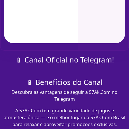
📱 Canal Oficial no Telegram!
📱 Benefícios do Canal
Descubra as vantagens de seguir a 57Ak.Com no
Telegram
A 57Ak.Com tem grande variedade de jogos e
atmosfera única — é o melhor lugar da 57Ak.Com Brasil
para relaxar e aproveitar promoções exclusivas.