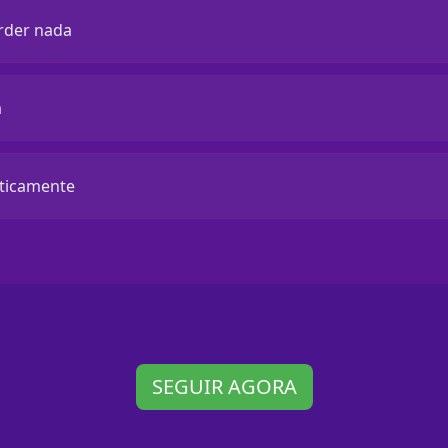
erder nada
a
aticamente
SEGUIR AGORA