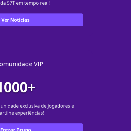
 da 57T em tempo real!
Ver Notícias
Comunidade VIP
1000+
unidade exclusiva de jogadores e
rtilhe experiências!
Entrar Grupo