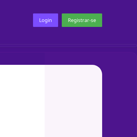
Login
Registrar-se