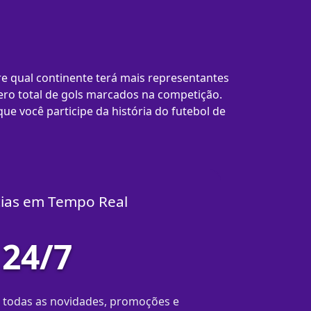
e qual continente terá mais representantes
ero total de gols marcados na competição.
e você participe da história do futebol de
cias em Tempo Real
24/7
e todas as novidades, promoções e