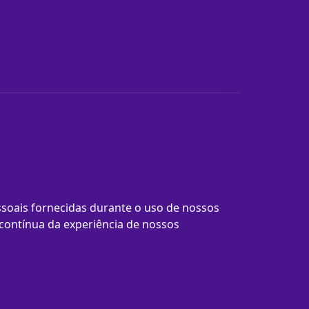
ssoais fornecidas durante o uso de nossos
 contínua da experiência de nossos