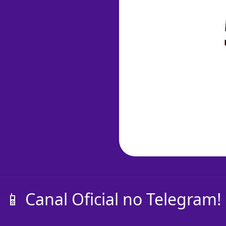
📱 Canal Oficial no Telegram!