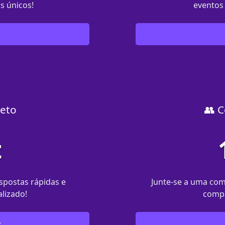
s únicos!
eventos
reto
👥 
t
espostas rápidas e
Junte-se a uma com
lizado!
compa
e