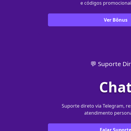
e códigos promocionai
Ver Bônus
💬 Suporte Di
Cha
Suporte direto via Telegram, r
atendimento persona
Falar Suport