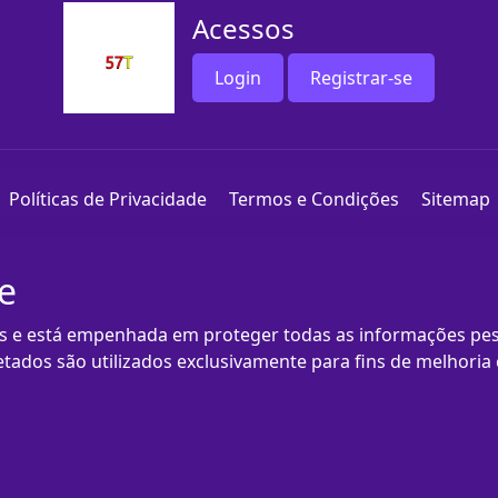
Acessos
Login
Registrar-se
Políticas de Privacidade
Termos e Condições
Sitemap
de
ios e está empenhada em proteger todas as informações pe
tados são utilizados exclusivamente para fins de melhoria