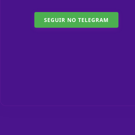
SEGUIR NO TELEGRAM