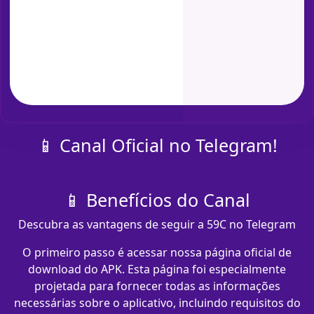
📱 Canal Oficial no Telegram!
📱 Benefícios do Canal
Descubra as vantagens de seguir a 59C no Telegram
O primeiro passo é acessar nossa página oficial de
download do APK. Esta página foi especialmente
projetada para fornecer todas as informações
necessárias sobre o aplicativo, incluindo requisitos do