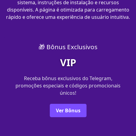
sistema, instruções de instalação e recursos
disponíveis. A página é otimizada para carregamento
rápido e oferece uma experiência de usuário intuitiva.
🎁 Bônus Exclusivos
VIP
Receba bônus exclusivos do Telegram,
promoções especiais e códigos promocionais
únicos!
Ver Bônus