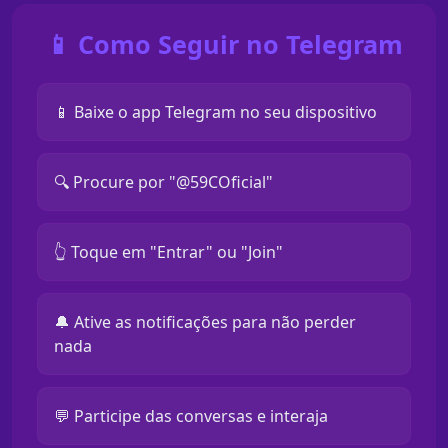
📱 Como Seguir no Telegram
📱 Baixe o app Telegram no seu dispositivo
🔍 Procure por "@59COficial"
👆 Toque em "Entrar" ou "Join"
🔔 Ative as notificações para não perder
nada
💬 Participe das conversas e interaja