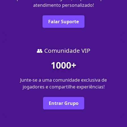
atendimento personalizado!
Falar Suporte
👥 Comunidade VIP
1000+
Junte-se a uma comunidade exclusiva de
jogadores e compartilhe experiências!
Entrar Grupo