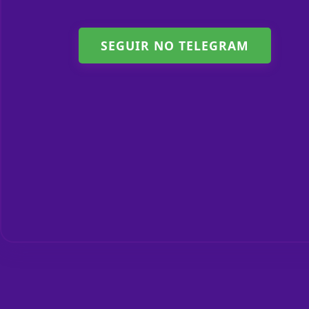
SEGUIR NO TELEGRAM