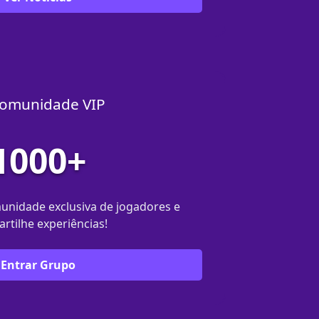
Comunidade VIP
1000+
unidade exclusiva de jogadores e
rtilhe experiências!
Entrar Grupo