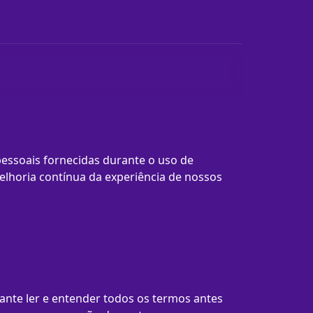
essoais fornecidas durante o uso de
elhoria contínua da experiência de nossos
nte ler e entender todos os termos antes