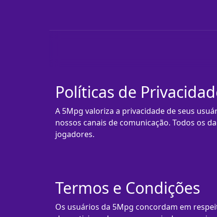
Políticas de Privacida
A 5Mpg valoriza a privacidade de seus usu
nossos canais de comunicação. Todos os dad
jogadores.
Termos e Condições
Os usuários da 5Mpg concordam em respeita