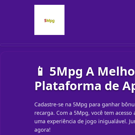
📱 5Mpg A Melho
Plataforma de A
Cadastre-se na 5Mpg para ganhar bônu
recarga. Com a 5Mpg, você tem acesso a
uma experiência de jogo inigualável. J
agora!