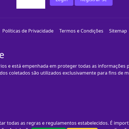
Políticas de Privacidade
Termos e Condições
Sitemap
de
ários e está empenhada em proteger todas as informações p
os coletados são utilizados exclusivamente para fins de m
r todas as regras e regulamentos estabelecidos. É importa