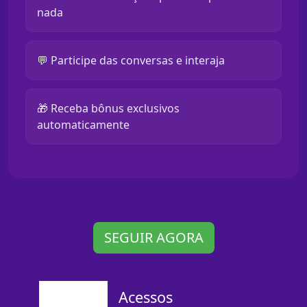
nada
💬 Participe das conversas e interaja
🎁 Receba bônus exclusivos
automaticamente
SEGUIR AGORA
Acessos