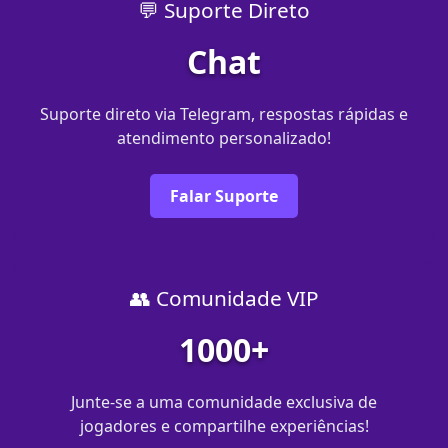
💬 Suporte Direto
Chat
Suporte direto via Telegram, respostas rápidas e
atendimento personalizado!
Falar Suporte
👥 Comunidade VIP
1000+
Junte-se a uma comunidade exclusiva de
jogadores e compartilhe experiências!