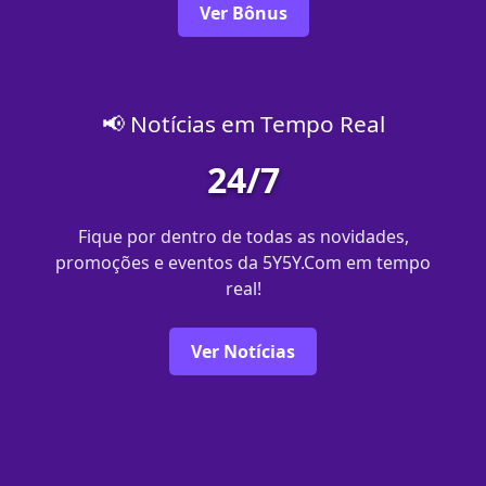
Ver Bônus
📢 Notícias em Tempo Real
24/7
Fique por dentro de todas as novidades,
promoções e eventos da 5Y5Y.Com em tempo
real!
Ver Notícias