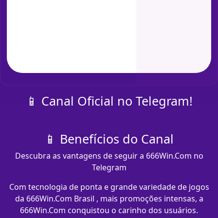
📱 Canal Oficial no Telegram!
📱 Benefícios do Canal
Descubra as vantagens de seguir a 666Win.Com no
Telegram
Com tecnologia de ponta e grande variedade de jogos
da 666Win.Com Brasil , mais promoções intensas, a
666Win.Com conquistou o carinho dos usuários.