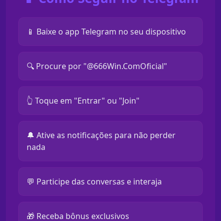
📱 Baixe o app Telegram no seu dispositivo
🔍 Procure por "@666Win.ComOficial"
👆 Toque em "Entrar" ou "Join"
🔔 Ative as notificações para não perder
nada
💬 Participe das conversas e interaja
🎁 Receba bônus exclusivos