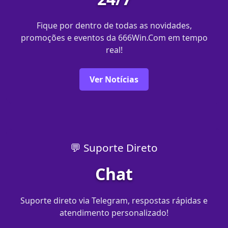
Fique por dentro de todas as novidades,
promoções e eventos da 666Win.Com em tempo
real!
Ver Notícias
💬 Suporte Direto
Chat
Suporte direto via Telegram, respostas rápidas e
atendimento personalizado!