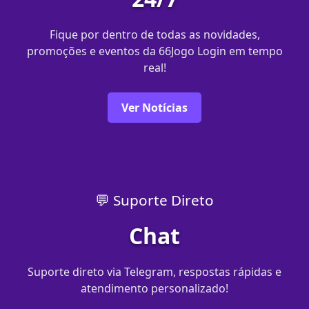
Fique por dentro de todas as novidades,
promoções e eventos da 66Jogo Login em tempo
real!
Ver Notícias
💬 Suporte Direto
Chat
Suporte direto via Telegram, respostas rápidas e
atendimento personalizado!