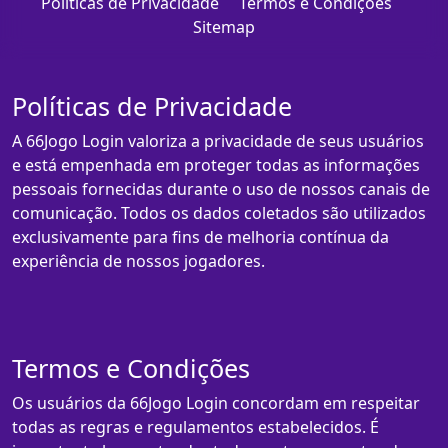
Políticas de Privacidade
Termos e Condições
Sitemap
Políticas de Privacidade
A 66Jogo Login valoriza a privacidade de seus usuários
e está empenhada em proteger todas as informações
pessoais fornecidas durante o uso de nossos canais de
comunicação. Todos os dados coletados são utilizados
exclusivamente para fins de melhoria contínua da
experiência de nossos jogadores.
Termos e Condições
Os usuários da 66Jogo Login concordam em respeitar
todas as regras e regulamentos estabelecidos. É