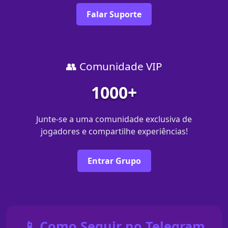
Falar Suporte
👥 Comunidade VIP
1000+
Junte-se a uma comunidade exclusiva de
jogadores e compartilhe experiências!
Entrar Grupo
📱 Como Seguir no Telegram