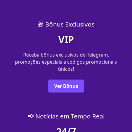
🎁 Bônus Exclusivos
VIP
Receba bônus exclusivos do Telegram,
promoções especiais e códigos promocionais
únicos!
Ver Bônus
📢 Notícias em Tempo Real
24/7