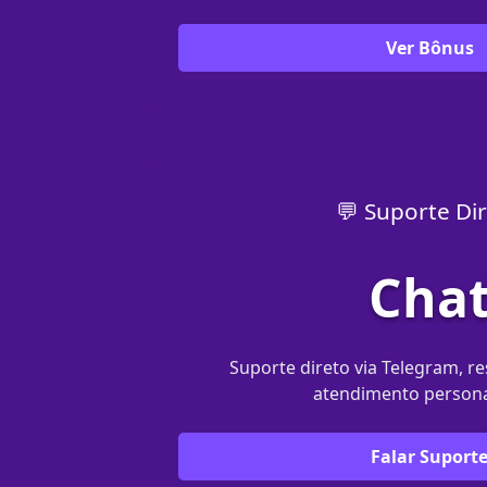
Ver Bônus
💬 Suporte Di
Cha
Suporte direto via Telegram, r
atendimento persona
Falar Suport