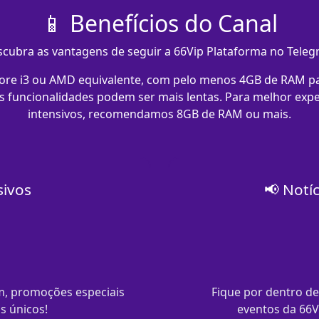
📱 Benefícios do Canal
cubra as vantagens de seguir a 66Vip Plataforma no Tele
re i3 ou AMD equivalente, com pelo menos 4GB de RAM par
funcionalidades podem ser mais lentas. Para melhor exper
intensivos, recomendamos 8GB de RAM ou mais.
sivos
📢 Notí
m, promoções especiais
Fique por dentro d
s únicos!
eventos da 66V