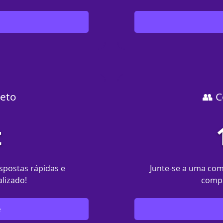
reto
👥 
t
espostas rápidas e
Junte-se a uma com
lizado!
compa
e