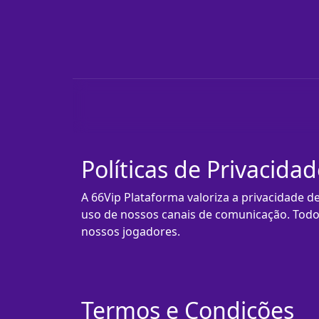
Políticas de Privacida
A 66Vip Plataforma valoriza a privacidade 
uso de nossos canais de comunicação. Todos
nossos jogadores.
Termos e Condições