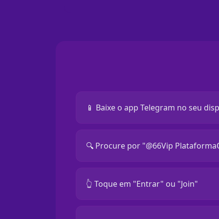
📱 Baixe o app Telegram no seu disp
🔍 Procure por "@66Vip PlataformaO
👆 Toque em "Entrar" ou "Join"