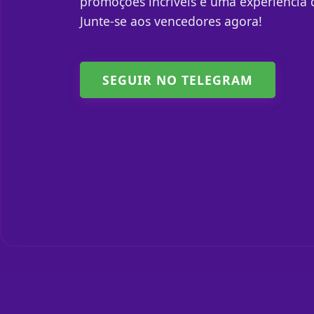
promoções incríveis e uma experiência d
Junte-se aos vencedores agora!
SEGUIR NO TELEGRAM