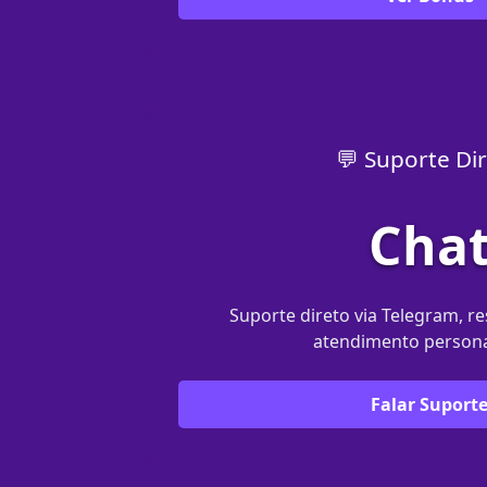
💬 Suporte Di
Cha
Suporte direto via Telegram, r
atendimento persona
Falar Suport