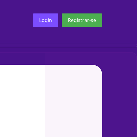
Login
Registrar-se