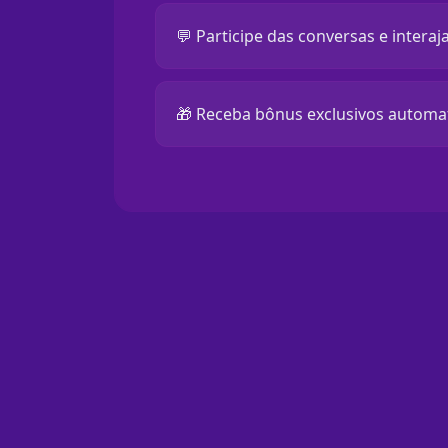
💬 Participe das conversas e interaj
🎁 Receba bônus exclusivos autom