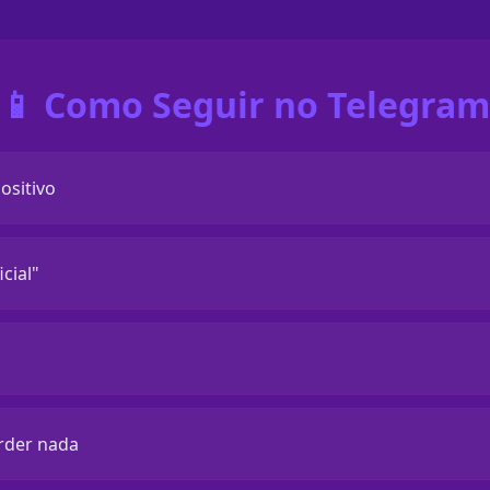
📱 Como Seguir no Telegram
ositivo
cial"
erder nada