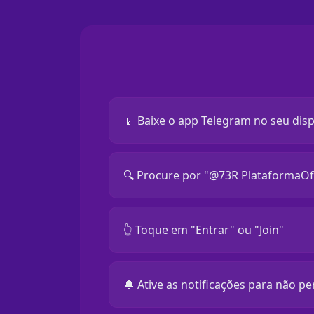
📱 Baixe o app Telegram no seu disp
🔍 Procure por "@73R PlataformaOfi
👆 Toque em "Entrar" ou "Join"
🔔 Ative as notificações para não p