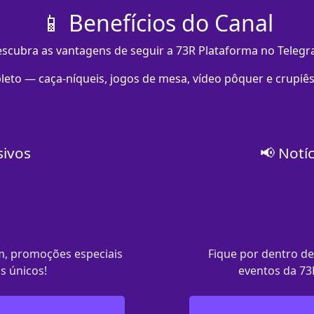
📱 Benefícios do Canal
scubra as vantagens de seguir a 73R Plataforma no Teleg
to — caça-níqueis, jogos de mesa, vídeo pôquer e crupiês 
sivos
📢 Notí
m, promoções especiais
Fique por dentro d
s únicos!
eventos da 73