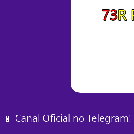
📱 Canal Oficial no Telegram!