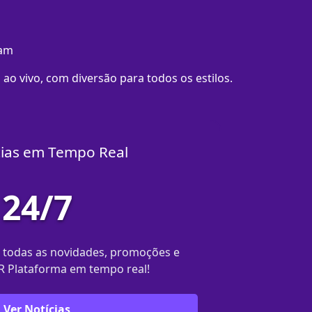
ram
ao vivo, com diversão para todos os estilos.
cias em Tempo Real
24/7
e todas as novidades, promoções e
R Plataforma em tempo real!
Ver Notícias