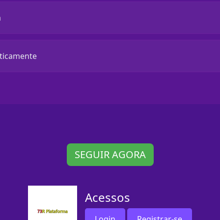
a
aticamente
SEGUIR AGORA
Acessos
Login
Registrar-se