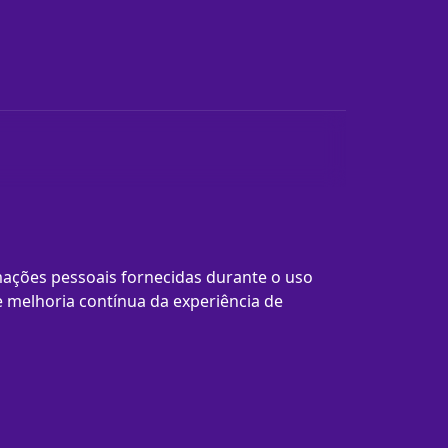
mações pessoais fornecidas durante o uso
e melhoria contínua da experiência de