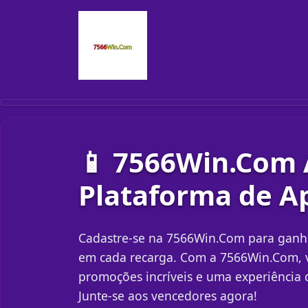
📱 7566Win.Com 
Plataforma de A
Cadastre-se na 7566Win.Com para ganh
em cada recarga. Com a 7566Win.Com, 
promoções incríveis e uma experiência d
Junte-se aos vencedores agora!