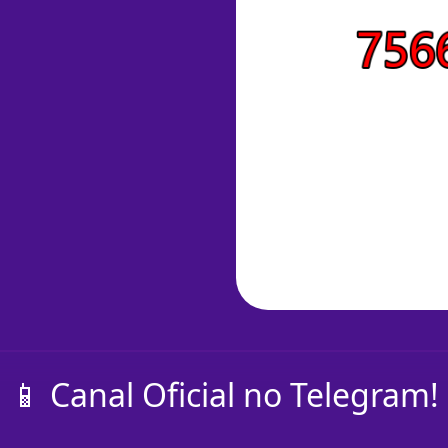
📱 Canal Oficial no Telegram!