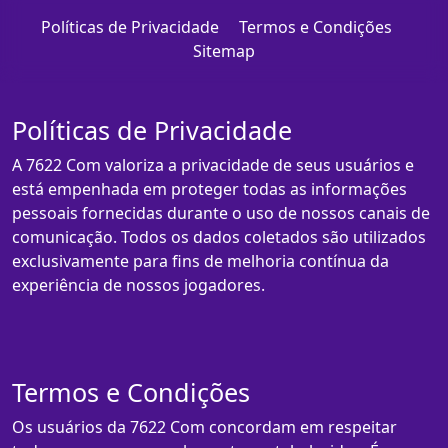
Políticas de Privacidade
Termos e Condições
Sitemap
Políticas de Privacidade
A 7622 Com valoriza a privacidade de seus usuários e
está empenhada em proteger todas as informações
pessoais fornecidas durante o uso de nossos canais de
comunicação. Todos os dados coletados são utilizados
exclusivamente para fins de melhoria contínua da
experiência de nossos jogadores.
Termos e Condições
Os usuários da 7622 Com concordam em respeitar