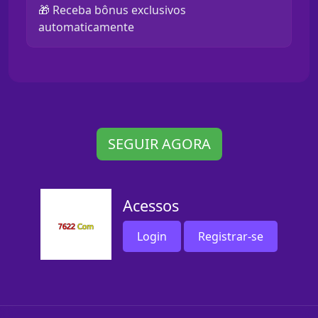
🎁 Receba bônus exclusivos
automaticamente
SEGUIR AGORA
Acessos
Login
Registrar-se