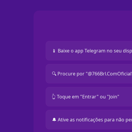
📱 Baixe o app Telegram no seu disp
🔍 Procure por "@766Brl.ComOficial
👆 Toque em "Entrar" ou "Join"
🔔 Ative as notificações para não p