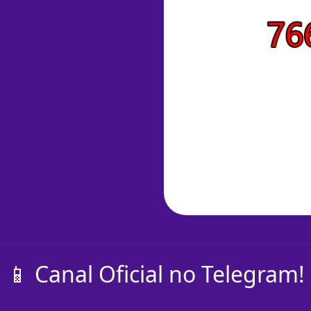
📱 Canal Oficial no Telegram!