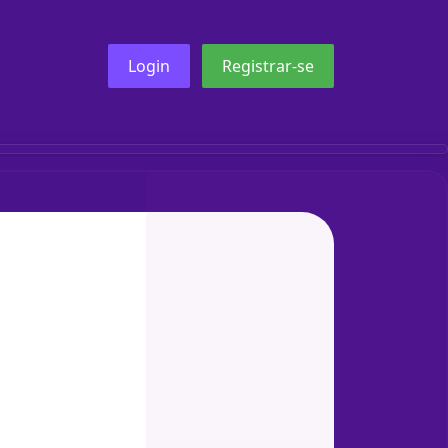
Login
Registrar-se