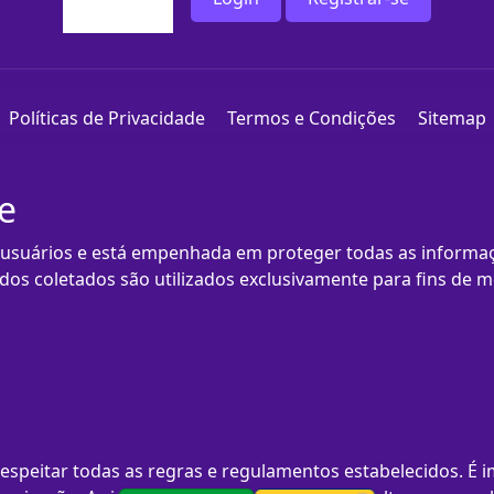
Políticas de Privacidade
Termos e Condições
Sitemap
de
s usuários e está empenhada em proteger todas as informa
os coletados são utilizados exclusivamente para fins de m
peitar todas as regras e regulamentos estabelecidos. É i