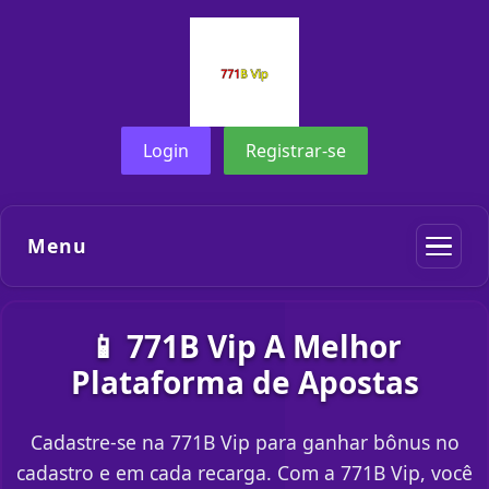
Login
Registrar-se
Menu
📱 771B Vip A Melhor
Plataforma de Apostas
Cadastre-se na 771B Vip para ganhar bônus no
cadastro e em cada recarga. Com a 771B Vip, você