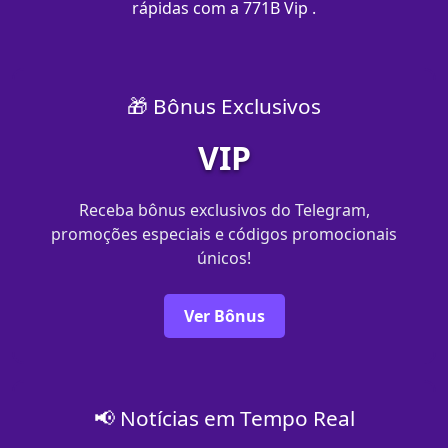
rápidas com a 771B Vip .
🎁 Bônus Exclusivos
VIP
Receba bônus exclusivos do Telegram,
promoções especiais e códigos promocionais
únicos!
Ver Bônus
📢 Notícias em Tempo Real