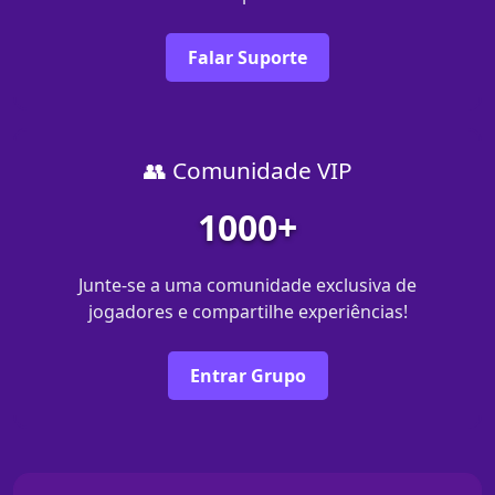
Falar Suporte
👥 Comunidade VIP
1000+
Junte-se a uma comunidade exclusiva de
jogadores e compartilhe experiências!
Entrar Grupo