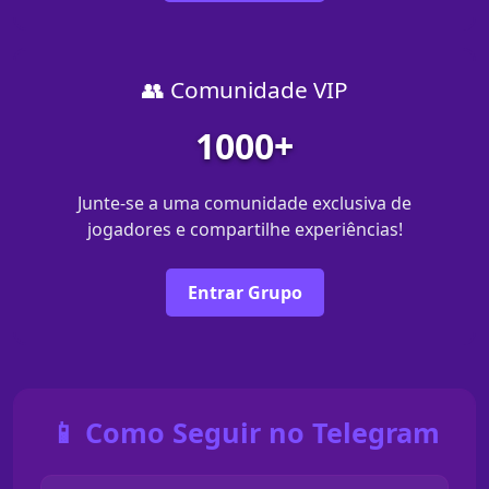
👥 Comunidade VIP
1000+
Junte-se a uma comunidade exclusiva de
jogadores e compartilhe experiências!
Entrar Grupo
📱 Como Seguir no Telegram