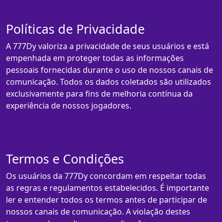
Políticas de Privacidade
A 777Dy valoriza a privacidade de seus usuários e está
empenhada em proteger todas as informações
pessoais fornecidas durante o uso de nossos canais de
comunicação. Todos os dados coletados são utilizados
exclusivamente para fins de melhoria contínua da
experiência de nossos jogadores.
Termos e Condições
Os usuários da 777Dy concordam em respeitar todas
as regras e regulamentos estabelecidos. É importante
ler e entender todos os termos antes de participar de
nossos canais de comunicação. A violação destes