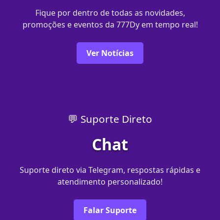
Fique por dentro de todas as novidades,
promoções e eventos da 777Dy em tempo real!
Ver Notícias
💬 Suporte Direto
Chat
Suporte direto via Telegram, respostas rápidas e
atendimento personalizado!
Falar Suporte