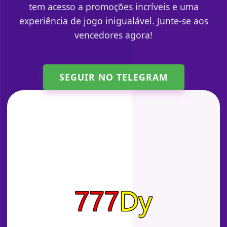
tem acesso a promoções incríveis e uma
experiência de jogo inigualável. Junte-se aos
vencedores agora!
SEGUIR NO TELEGRAM