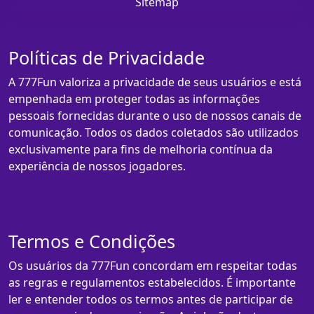
Sitemap
Políticas de Privacidade
A 777Fun valoriza a privacidade de seus usuários e está
empenhada em proteger todas as informações
pessoais fornecidas durante o uso de nossos canais de
comunicação. Todos os dados coletados são utilizados
exclusivamente para fins de melhoria contínua da
experiência de nossos jogadores.
Termos e Condições
Os usuários da 777Fun concordam em respeitar todas
as regras e regulamentos estabelecidos. É importante
ler e entender todos os termos antes de participar de