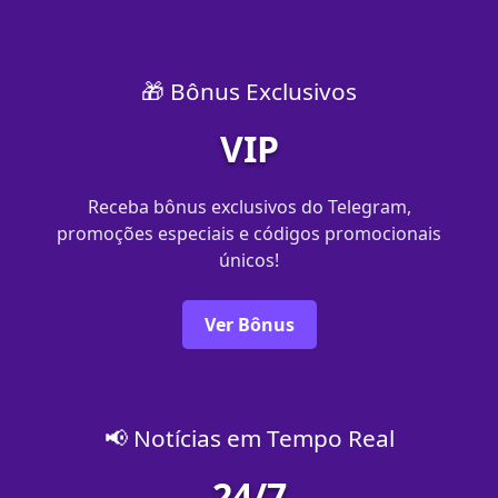
🎁 Bônus Exclusivos
VIP
Receba bônus exclusivos do Telegram,
promoções especiais e códigos promocionais
únicos!
Ver Bônus
📢 Notícias em Tempo Real
24/7