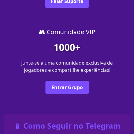
Falar Suporte
👥 Comunidade VIP
1000+
Junte-se a uma comunidade exclusiva de
jogadores e compartilhe experiências!
Entrar Grupo
📱 Como Seguir no Telegram