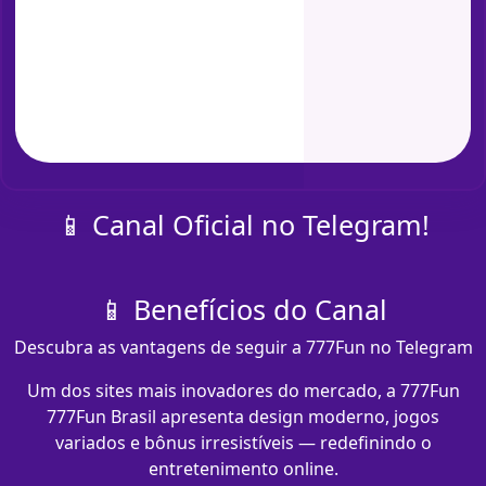
📱 Canal Oficial no Telegram!
📱 Benefícios do Canal
Descubra as vantagens de seguir a 777Fun no Telegram
Um dos sites mais inovadores do mercado, a 777Fun
777Fun Brasil apresenta design moderno, jogos
variados e bônus irresistíveis — redefinindo o
entretenimento online.