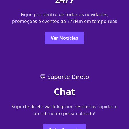
Fique por dentro de todas as novidades,
promoções e eventos da 777Fun em tempo real!
Ver Notícias
💬 Suporte Direto
Chat
Suporte direto via Telegram, respostas rápidas e
atendimento personalizado!