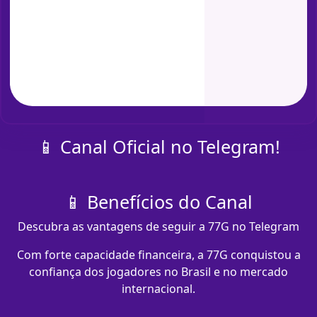
📱 Canal Oficial no Telegram!
📱 Benefícios do Canal
Descubra as vantagens de seguir a 77G no Telegram
Com forte capacidade financeira, a 77G conquistou a
confiança dos jogadores no Brasil e no mercado
internacional.