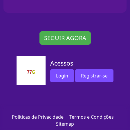
SEGUIR AGORA
Acessos
Login
Registrar-se
Políticas de Privacidade
Termos e Condições
Sitemap