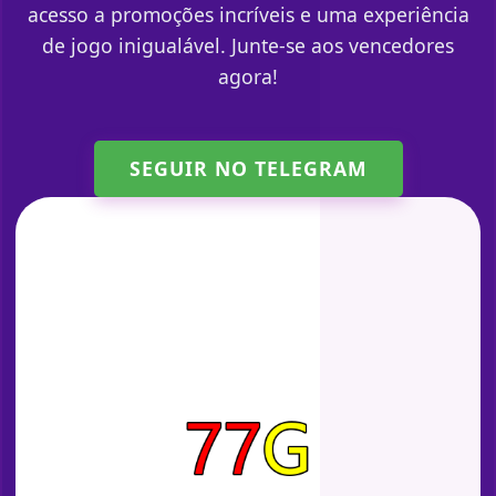
acesso a promoções incríveis e uma experiência
de jogo inigualável. Junte-se aos vencedores
agora!
SEGUIR NO TELEGRAM