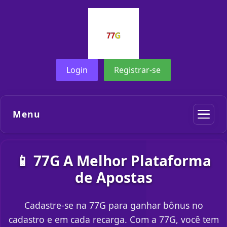
Login
Registrar-se
Menu
📱 77G A Melhor Plataforma
de Apostas
Cadastre-se na 77G para ganhar bônus no
cadastro e em cada recarga. Com a 77G, você tem