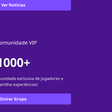
Ver Notícias
Comunidade VIP
1000+
unidade exclusiva de jogadores e
rtilhe experiências!
Entrar Grupo