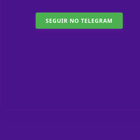
SEGUIR NO TELEGRAM