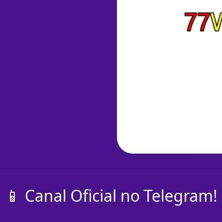
📱 Canal Oficial no Telegram!