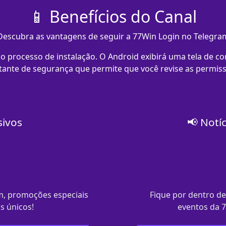
📱 Benefícios do Canal
Descubra as vantagens de seguir a 77Win Login no Telegra
 o processo de instalação. O Android exibirá uma tela de
ortante de segurança que permite que você revise as permis
sivos
📢 Notí
m, promoções especiais
Fique por dentro d
s únicos!
eventos da 