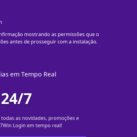
m
 confirmação mostrando as permissões que o
sões antes de prosseguir com a instalação.
cias em Tempo Real
24/7
e todas as novidades, promoções e
77Win Login em tempo real!