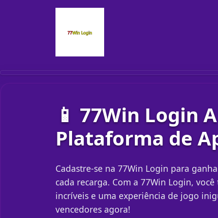
📱 77Win Login 
Plataforma de A
Cadastre-se na 77Win Login para ganha
cada recarga. Com a 77Win Login, você
incríveis e uma experiência de jogo inig
vencedores agora!