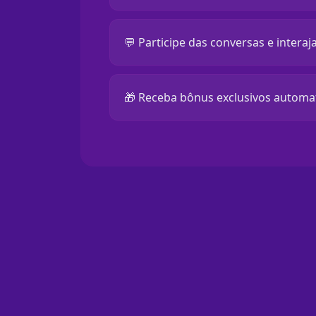
💬 Participe das conversas e interaj
🎁 Receba bônus exclusivos autom