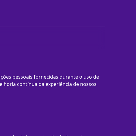
ações pessoais fornecidas durante o uso de
elhoria contínua da experiência de nossos