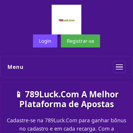
Login
Registrar-se
Menu
📱 789Luck.Com A Melhor
Plataforma de Apostas
Cadastre-se na 789Luck.Com para ganhar bônus
no cadastro e em cada recarga. Com a