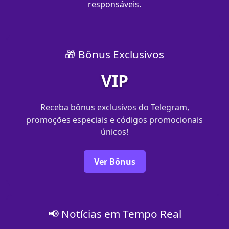
responsáveis.
🎁 Bônus Exclusivos
VIP
Receba bônus exclusivos do Telegram,
promoções especiais e códigos promocionais
únicos!
Ver Bônus
📢 Notícias em Tempo Real