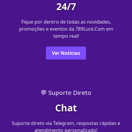
24/7
Fique por dentro de todas as novidades,
promoções e eventos da 789Luck.Com em
tempo real!
Ver Notícias
💬 Suporte Direto
Chat
Suporte direto via Telegram, respostas rápidas e
atendimento personalizado!