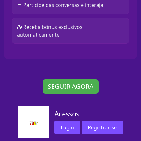
💬 Participe das conversas e interaja
🎁 Receba bônus exclusivos
automaticamente
SEGUIR AGORA
Acessos
Login
Registrar-se