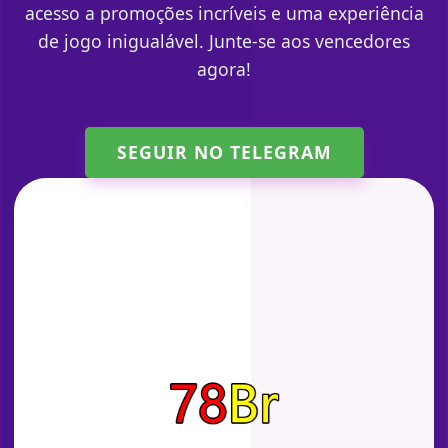
acesso a promoções incríveis e uma experiência
de jogo inigualável. Junte-se aos vencedores
agora!
SEGUIR NO TELEGRAM