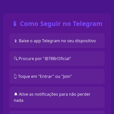
📱 Como Seguir no Telegram
📱 Baixe o app Telegram no seu dispositivo
🔍 Procure por "@78BrOficial"
👆 Toque em "Entrar" ou "Join"
🔔 Ative as notificações para não perder
nada