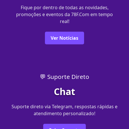
Fique por dentro de todas as novidades,
promoções e eventos da 78F.Com em tempo
real!
Ver Notícias
💬 Suporte Direto
Chat
Suporte direto via Telegram, respostas rápidas e
atendimento personalizado!