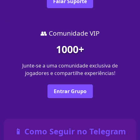
Falar Suporte
👥 Comunidade VIP
1000+
Junte-se a uma comunidade exclusiva de
jogadores e compartilhe experiências!
Entrar Grupo
📱 Como Seguir no Telegram