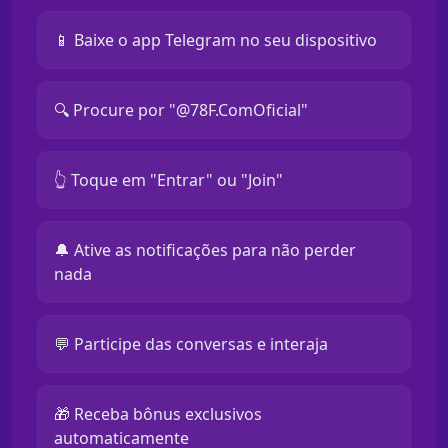
📱 Baixe o app Telegram no seu dispositivo
🔍 Procure por "@78F.ComOficial"
👆 Toque em "Entrar" ou "Join"
🔔 Ative as notificações para não perder
nada
💬 Participe das conversas e interaja
🎁 Receba bônus exclusivos
automaticamente