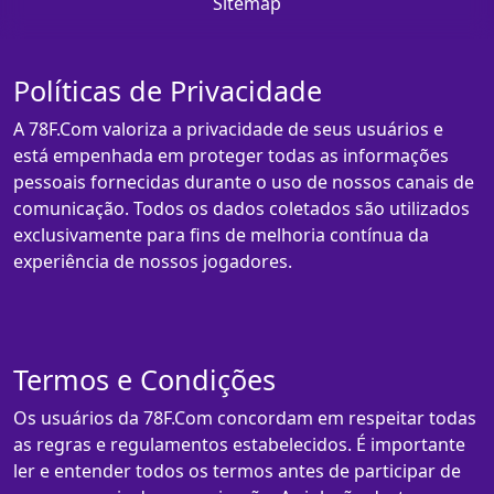
Sitemap
Políticas de Privacidade
A 78F.Com valoriza a privacidade de seus usuários e
está empenhada em proteger todas as informações
pessoais fornecidas durante o uso de nossos canais de
comunicação. Todos os dados coletados são utilizados
exclusivamente para fins de melhoria contínua da
experiência de nossos jogadores.
Termos e Condições
Os usuários da 78F.Com concordam em respeitar todas
as regras e regulamentos estabelecidos. É importante
ler e entender todos os termos antes de participar de