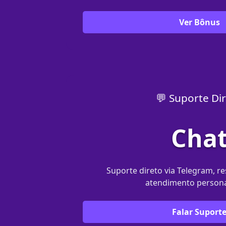
Ver Bônus
💬 Suporte Di
Cha
Suporte direto via Telegram, r
atendimento persona
Falar Suport