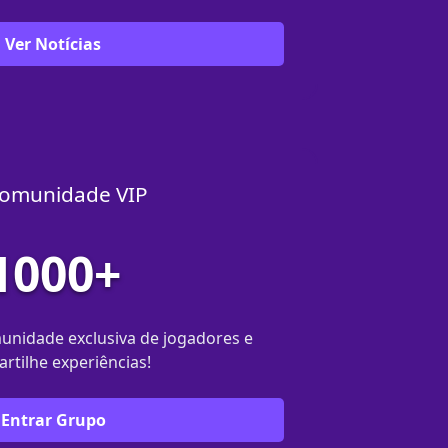
Ver Notícias
Comunidade VIP
1000+
unidade exclusiva de jogadores e
rtilhe experiências!
Entrar Grupo