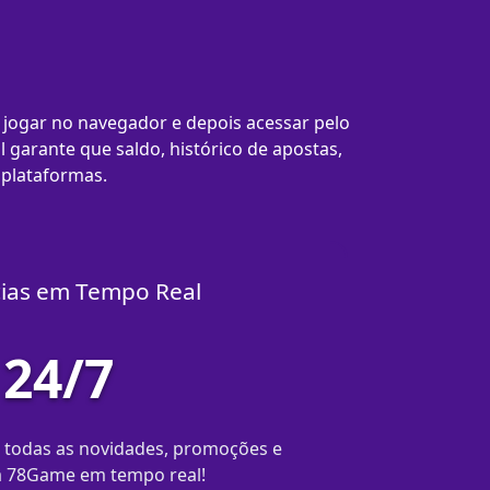
 jogar no navegador e depois acessar pelo
 garante que saldo, histórico de apostas,
 plataformas.
cias em Tempo Real
24/7
e todas as novidades, promoções e
a 78Game em tempo real!