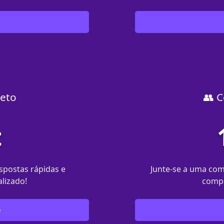
reto
👥 
t
espostas rápidas e
Junte-se a uma com
lizado!
compa
e