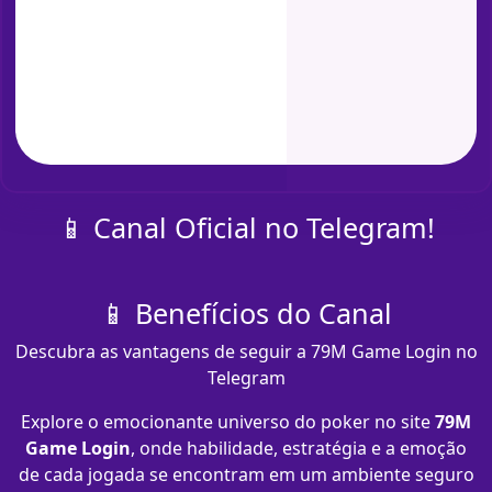
📱 Canal Oficial no Telegram!
📱 Benefícios do Canal
Descubra as vantagens de seguir a 79M Game Login no
Telegram
Explore o emocionante universo do poker no site
79M
Game Login
, onde habilidade, estratégia e a emoção
de cada jogada se encontram em um ambiente seguro