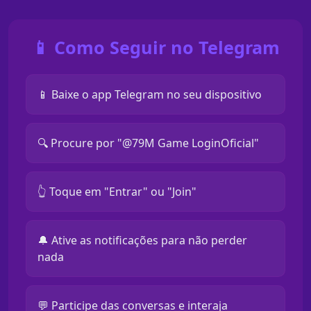
📱 Como Seguir no Telegram
📱 Baixe o app Telegram no seu dispositivo
🔍 Procure por "@79M Game LoginOficial"
👆 Toque em "Entrar" ou "Join"
🔔 Ative as notificações para não perder
nada
💬 Participe das conversas e interaja