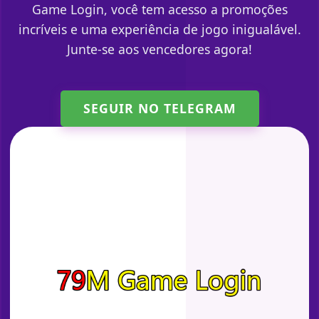
Game Login, você tem acesso a promoções
incríveis e uma experiência de jogo inigualável.
Junte-se aos vencedores agora!
SEGUIR NO TELEGRAM