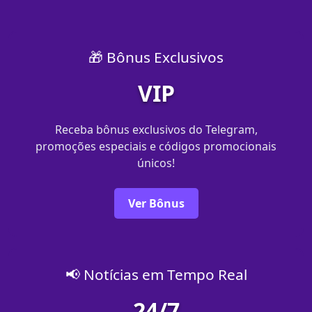
🎁 Bônus Exclusivos
VIP
Receba bônus exclusivos do Telegram,
promoções especiais e códigos promocionais
únicos!
Ver Bônus
📢 Notícias em Tempo Real
24/7