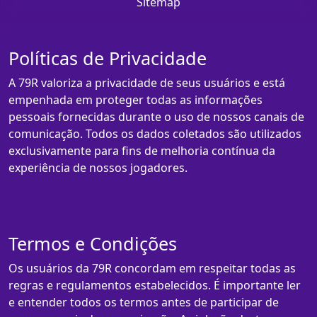
Sitemap
Políticas de Privacidade
A 79R valoriza a privacidade de seus usuários e está
empenhada em proteger todas as informações
pessoais fornecidas durante o uso de nossos canais de
comunicação. Todos os dados coletados são utilizados
exclusivamente para fins de melhoria contínua da
experiência de nossos jogadores.
Termos e Condições
Os usuários da 79R concordam em respeitar todas as
regras e regulamentos estabelecidos. É importante ler
e entender todos os termos antes de participar de