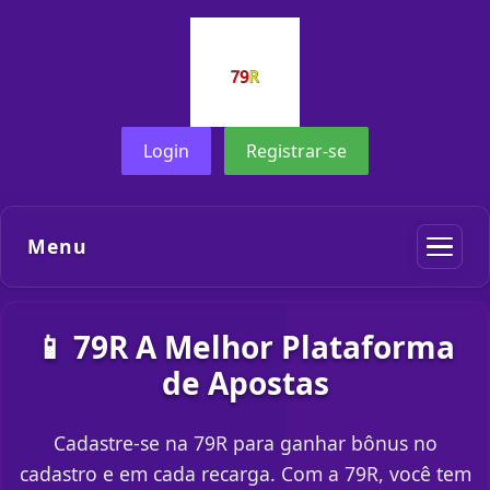
Login
Registrar-se
Menu
📱 79R A Melhor Plataforma
de Apostas
Cadastre-se na 79R para ganhar bônus no
cadastro e em cada recarga. Com a 79R, você tem