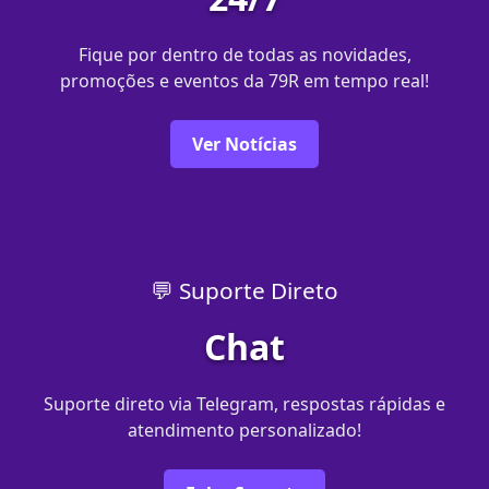
Fique por dentro de todas as novidades,
promoções e eventos da 79R em tempo real!
Ver Notícias
💬 Suporte Direto
Chat
Suporte direto via Telegram, respostas rápidas e
atendimento personalizado!