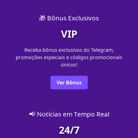
🎁 Bônus Exclusivos
VIP
Receba bônus exclusivos do Telegram,
promoções especiais e códigos promocionais
únicos!
Ver Bônus
📢 Notícias em Tempo Real
24/7