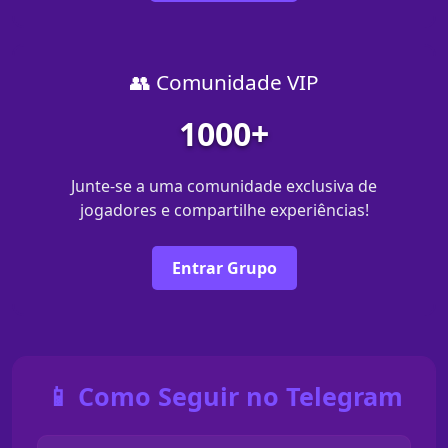
👥 Comunidade VIP
1000+
Junte-se a uma comunidade exclusiva de
jogadores e compartilhe experiências!
Entrar Grupo
📱 Como Seguir no Telegram