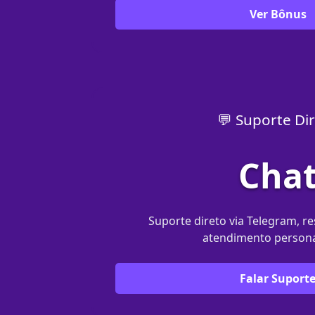
Ver Bônus
💬 Suporte Di
Cha
Suporte direto via Telegram, r
atendimento persona
Falar Suport