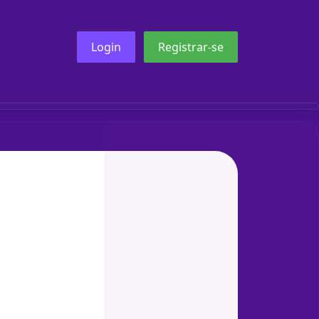
Login
Registrar-se