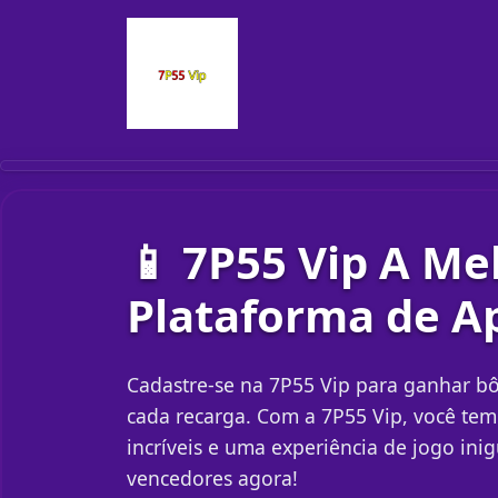
📱 7P55 Vip A Me
Plataforma de A
Cadastre-se na 7P55 Vip para ganhar b
cada recarga. Com a 7P55 Vip, você te
incríveis e uma experiência de jogo inig
vencedores agora!