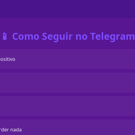
📱 Como Seguir no Telegram
ositivo
erder nada