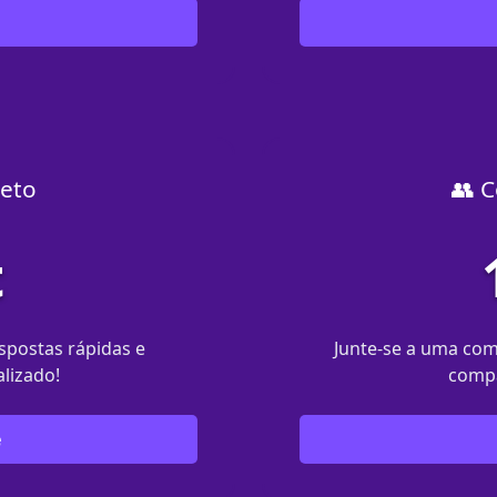
reto
👥 
t
espostas rápidas e
Junte-se a uma com
lizado!
compa
e