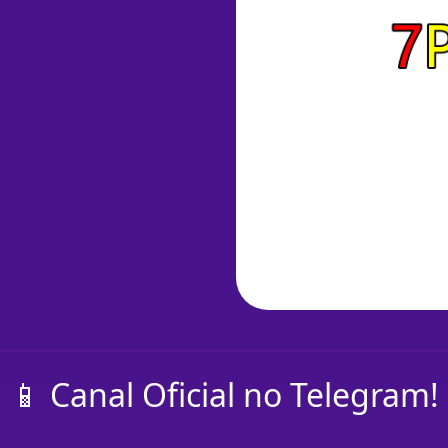
📱 Canal Oficial no Telegram!