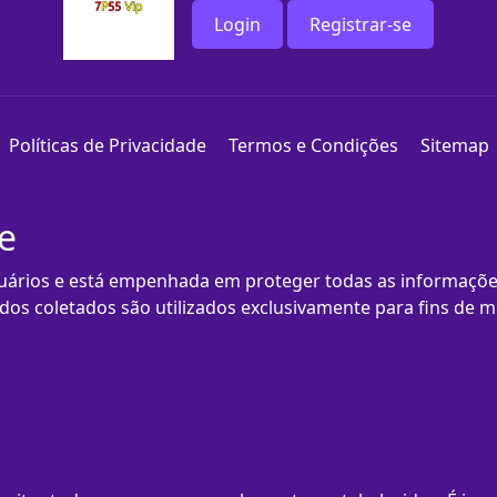
Login
Registrar-se
Políticas de Privacidade
Termos e Condições
Sitemap
de
usuários e está empenhada em proteger todas as informaçõe
os coletados são utilizados exclusivamente para fins de m