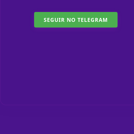
SEGUIR NO TELEGRAM