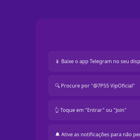
📱 Baixe o app Telegram no seu disp
🔍 Procure por "@7P55 VipOficial"
👆 Toque em "Entrar" ou "Join"
🔔 Ative as notificações para não p