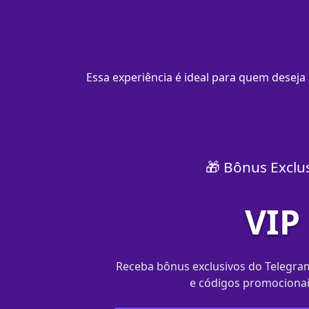
Essa experiência é ideal para quem dese
🎁 Bônus Exclu
VIP
Receba bônus exclusivos do Telegra
e códigos promocionai