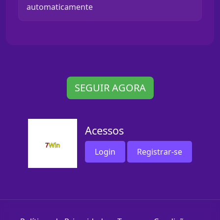
automaticamente
SEGUIR AGORA
Acessos
Login
Registrar-se