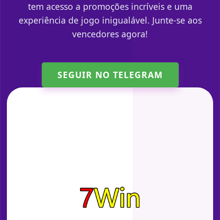
tem acesso a promoções incríveis e uma
experiência de jogo inigualável. Junte-se aos
vencedores agora!
SEGUIR NO TELEGRAM