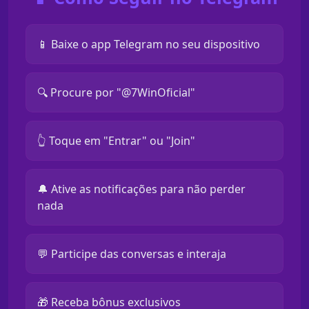
📱 Baixe o app Telegram no seu dispositivo
🔍 Procure por "@7WinOficial"
👆 Toque em "Entrar" ou "Join"
🔔 Ative as notificações para não perder
nada
💬 Participe das conversas e interaja
🎁 Receba bônus exclusivos