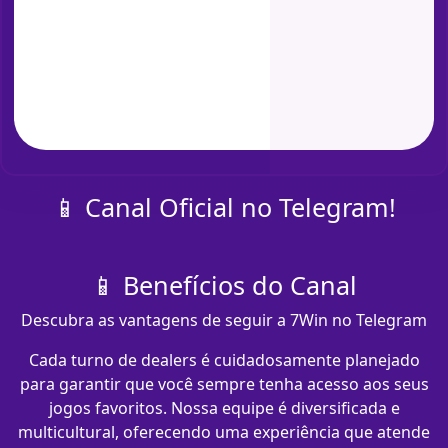
📱 Canal Oficial no Telegram!
📱 Benefícios do Canal
Descubra as vantagens de seguir a 7Win no Telegram
Cada turno de dealers é cuidadosamente planejado
para garantir que você sempre tenha acesso aos seus
jogos favoritos. Nossa equipe é diversificada e
multicultural, oferecendo uma experiência que atende