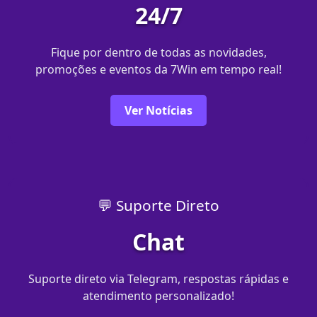
24/7
Fique por dentro de todas as novidades,
promoções e eventos da 7Win em tempo real!
Ver Notícias
💬 Suporte Direto
Chat
Suporte direto via Telegram, respostas rápidas e
atendimento personalizado!